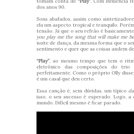
tomam conta de
“Play”
. Com influência 
dos anos 90.
Sons abafados, assim como sintetizador
ela um aspecto tropical e tranquilo. Poré
tensão. Já que o seu refrão é basicament
you play me the song that will make me be
noite de dança, da mesma forma que o se
sentimento e quer que as coisas andem de
“Play”
, ao mesmo tempo que tem o ri
eletrônico das composições do trio
perfeitamente. Como o próprio Olly disse
é um casal que deu certo.
Essa canção é, sem dúvidas, um típico
da
isso, o seu sucesso é esperado. Logo, a
mundo
. Difícil mesmo é ficar parado.