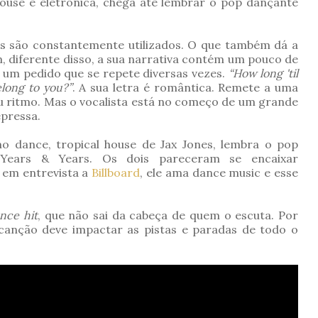
House e eletrônica, chega até lembrar o pop dançante
es são constantemente utilizados. O que também dá a
m, diferente disso, a sua narrativa contém um pouco de
e um pedido que se repete diversas vezes.
“How long 'til
long to you?”
. A sua letra é romântica. Remete a uma
u ritmo. Mas o vocalista está no começo de um grande
pressa.
tmo
dance
,
tropical house
de Jax Jones, lembra o pop
 Years & Years. Os dois pareceram se encaixar
 em entrevista a
Billboard
, ele ama dance music e esse
nce hit
, que não sai da cabeça de quem o escuta. Por
 canção deve impactar as pistas e paradas de todo o