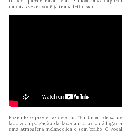
te faz querer ouvir mais e mais, não importa
quantas vezes você já tenha feito isso.
Fazendo o processo inverso, “Particles” deixa de
lado a empolgação da faixa anterior e dá lugar a
uma atmosfera melancólica e sem brilho. O vocal