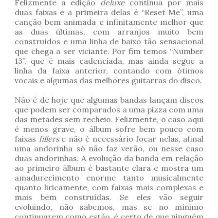
Felizmente a edição
deluxe
continua por mais
duas faixas e a primeira delas é “Reset Me”, uma
canção bem animada e infinitamente melhor que
as duas últimas, com arranjos muito bem
construídos e uma linha de baixo tão sensacional
que chega a ser viciante. Por fim temos “Number
13”, que é mais cadenciada, mas ainda segue a
linha da faixa anterior, contando com ótimos
vocais e algumas das melhores guitarras do disco.
Não é de hoje que algumas bandas lançam discos
que podem ser comparados a uma pizza com uma
das metades sem recheio. Felizmente, o caso aqui
é menos grave, o álbum sofre bem pouco com
faixas
fillers
e não é necessário focar nelas, afinal
uma andorinha só não faz verão, ou nesse caso
duas andorinhas. A evolução da banda em relação
ao primeiro álbum é bastante clara e mostra um
amadurecimento enorme tanto musicalmente
quanto liricamente, com faixas mais complexas e
mais bem construídas. Se eles vão seguir
evoluindo, não sabemos, mas se no mínimo
continuarem como estão, é certo de que ninguém