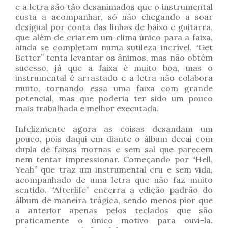
e a letra são tão desanimados que o instrumental
custa a acompanhar, só não chegando a soar
desigual por conta das linhas de baixo e guitarra,
que além de criarem um clima único para a faixa,
ainda se completam numa sutileza incrível. “Get
Better” tenta levantar os ânimos, mas não obtém
sucesso, já que a faixa é muito boa, mas o
instrumental é arrastado e a letra não colabora
muito, tornando essa uma faixa com grande
potencial, mas que poderia ter sido um pouco
mais trabalhada e melhor executada.
Infelizmente agora as coisas desandam um
pouco, pois daqui em diante o álbum decai com
dupla de faixas mornas e sem sal que parecem
nem tentar impressionar. Começando por “Hell,
Yeah” que traz um instrumental cru e sem vida,
acompanhado de uma letra que não faz muito
sentido. “Afterlife” encerra a edição padrão do
álbum de maneira trágica, sendo menos pior que
a anterior apenas pelos teclados que são
praticamente o único motivo para ouvi-la.