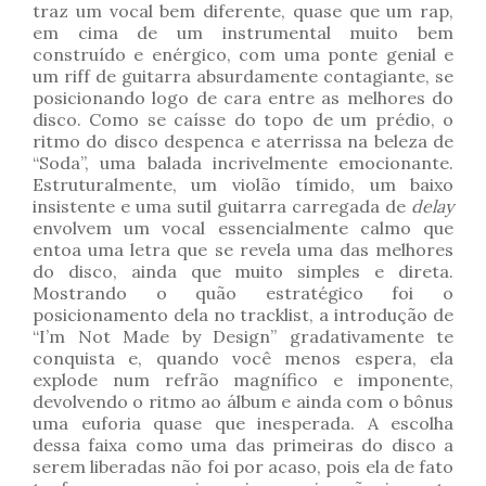
traz um vocal bem diferente, quase que um rap,
em cima de um instrumental muito bem
construído e enérgico, com uma ponte genial e
um riff de guitarra absurdamente contagiante, se
posicionando logo de cara entre as melhores do
disco. Como se caísse do topo de um prédio, o
ritmo do disco despenca e aterrissa na beleza de
“Soda”, uma balada incrivelmente emocionante.
Estruturalmente, um violão tímido, um baixo
insistente e uma sutil guitarra carregada de
delay
envolvem um vocal essencialmente calmo que
entoa uma letra que se revela uma das melhores
do disco, ainda que muito simples e direta.
Mostrando o quão estratégico foi o
posicionamento dela no tracklist, a introdução de
“I’m Not Made by Design” gradativamente te
conquista e, quando você menos espera, ela
explode num refrão magnífico e imponente,
devolvendo o ritmo ao álbum e ainda com o bônus
uma euforia quase que inesperada. A escolha
dessa faixa como uma das primeiras do disco a
serem liberadas não foi por acaso, pois ela de fato