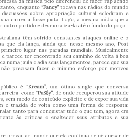
messa da música pelo diferencial de fazer rap sendo
retanto, enquanto
“Fancy”
tocava nas rádios do mundo
discussões sobre apropriação cultural eclodiram e
sua carreira fosse justa. Logo, a mesma mídia que a
r outro partido e desmoraliza-la até o fundo do poço.
straliana têm sofrido constantes ataques online e o
oisa que ela lança, ainda que, nesse mesmo ano, Post
primeiro lugar nas paradas mundiais. Musicalmente
 e parece ter encontrado seu caminho de volta à boa
ca numa jaula e adia seus lançamentos, parece que sua
s não precisam fazer o mínimo esforço por motivos
 público é
“Kream”
, um ótimo single que conversa
 carreira, como
“Pu$$y”
, de onde recuperou sua atitude
s, sem medo de conteúdo explícito e de expor sua vida
 é trazida de volta como uma forma de resposta:
 ralar tanto para conquistar tudo o que tem, agora em
ente às críticas e enaltecer seus atributos e sua
bre provar ao mundo que ela continua de pé apesar de