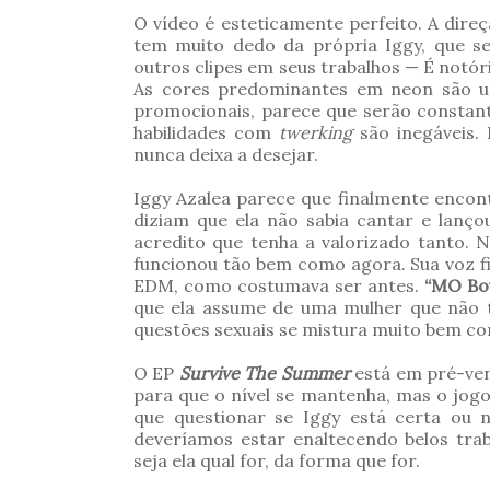
O vídeo é esteticamente perfeito. A dire
tem muito dedo da própria Iggy, que se
outros clipes em seus trabalhos — É notória
As cores predominantes em neon são um
promocionais, parece que serão constante
habilidades com
twerking
são inegáveis. 
nunca deixa a desejar.
Iggy Azalea parece que finalmente encont
diziam que ela não sabia cantar e lanç
acredito que tenha a valorizado tanto
funcionou tão bem como agora. Sua voz f
EDM, como costumava ser antes.
“MO Bo
que ela assume de uma mulher que não 
questões sexuais se mistura muito bem c
O EP
Survive The Summer
está em pré-ven
para que o nível se mantenha, mas o jogo
que questionar se Iggy está certa ou 
deveríamos estar enaltecendo belos tra
seja ela qual for, da forma que for.