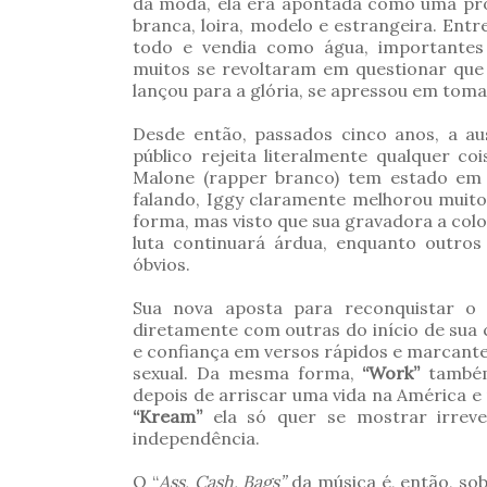
da moda, ela era apontada como uma pro
branca, loira, modelo e estrangeira. Ent
todo e vendia como água, importantes 
muitos se revoltaram em questionar que 
lançou para a glória, se apressou em toma
Desde então, passados cinco anos, a au
público rejeita literalmente qualquer c
Malone (rapper branco) tem estado em 
falando, Iggy claramente melhorou muito
forma, mas visto que sua gravadora a colo
luta continuará árdua, enquanto outro
óbvios.
Sua nova aposta para reconquistar o
diretamente com outras do início de sua
e confiança em versos rápidos e marcante
sexual. Da mesma forma,
“Work”
também
depois de arriscar uma vida na América e
“Kream”
ela só quer se mostrar irrever
independência.
O “
Ass, Cash, Bags”
da música é, então, so