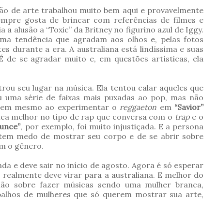
ção de arte trabalhou muito bem aqui e provavelmente
mpre gosta de brincar com referências de filmes e
 a alusão a “Toxic” da Britney no figurino azul de Iggy.
a tendência que agradam aos olhos e, pelas fotos
s durante a era. A australiana está lindíssima e suas
É de se agradar muito e, em questões artísticas, ela
rou seu lugar na música. Ela tentou calar aqueles que
ou uma série de faixas mais puxadas ao pop, mas não
. Nem mesmo ao experimentar o
reggaeton
em
“Savior”
ica melhor no tipo de rap que conversa com o
trap
e o
unce”
, por exemplo, foi muito injustiçada. E a persona
tem medo de mostrar seu corpo e de se abrir sobre
om o gênero.
da e deve sair no início de agosto. Agora é só esperar
 realmente deve virar para a australiana. E melhor do
não sobre fazer músicas sendo uma mulher branca,
balhos de mulheres que só querem mostrar sua arte,