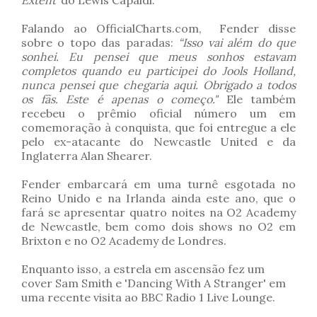
Extent’
do Lewis Capaldi.
Falando ao OfficialCharts.com, Fender disse
sobre o topo das paradas:
“Isso vai além do que
sonhei. Eu pensei que meus sonhos estavam
completos quando eu participei do Jools Holland,
nunca pensei que chegaria aqui. Obrigado a todos
os fãs. Este é apenas o começo."
Ele também
recebeu o prêmio oficial número um em
comemoração à conquista, que foi entregue a ele
pelo ex-atacante do Newcastle United e da
Inglaterra Alan Shearer.
Fender embarcará em uma turnê esgotada no
Reino Unido e na Irlanda ainda este ano, que o
fará se apresentar quatro noites na O2 Academy
de Newcastle, bem como dois shows no O2 em
Brixton e no O2 Academy de Londres.
Enquanto isso, a estrela em ascensão fez um
cover Sam Smith e 'Dancing With A Stranger' em
uma recente visita ao BBC Radio 1 Live Lounge.