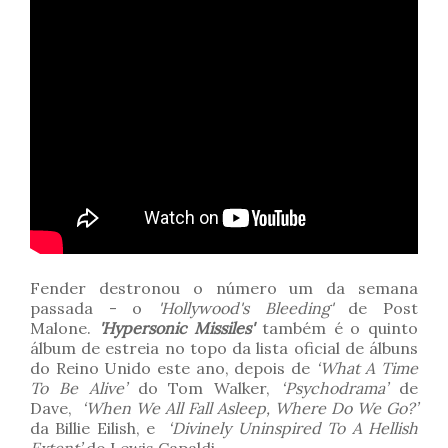
Fender destronou o número um da semana
passada - o
'Hollywood's Bleeding'
de Post
Malone.
'Hypersonic Missiles'
também é o quinto
álbum de estreia no topo da lista oficial de álbuns
do Reino Unido este ano, depois de
‘What A Time
To Be Alive’
do Tom Walker,
‘Psychodrama’
de
Dave,
‘When We All Fall Asleep, Where Do We Go?’
da Billie Eilish, e
‘Divinely Uninspired To A Hellish