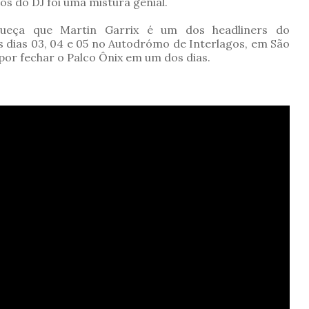
s do DJ foi uma mistura genial.
ueça que Martin Garrix é um dos headliners do
s dias 03, 04 e 05 no Autodrómo de Interlagos, em São
por fechar o Palco Ônix em um dos dias.