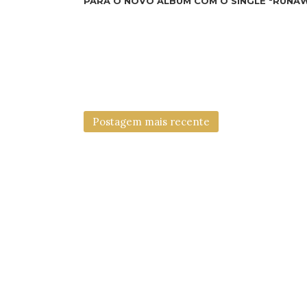
PARA O NOVO ÁLBUM COM O SINGLE "RUNA
Postagem mais recente