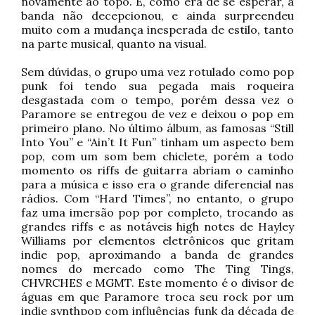
novamente ao topo. E, como era de se esperar, a
banda não decepcionou, e ainda surpreendeu
muito com a mudança inesperada de estilo, tanto
na parte musical, quanto na visual.
Sem dúvidas, o grupo uma vez rotulado como pop
punk foi tendo sua pegada mais roqueira
desgastada com o tempo, porém dessa vez o
Paramore se entregou de vez e deixou o pop em
primeiro plano. No último álbum, as famosas “Still
Into You” e “Ain’t It Fun” tinham um aspecto bem
pop, com um som bem chiclete, porém a todo
momento os riffs de guitarra abriam o caminho
para a música e isso era o grande diferencial nas
rádios. Com “Hard Times”, no entanto, o grupo
faz uma imersão pop por completo, trocando as
grandes riffs e as notáveis high notes de Hayley
Williams por elementos eletrônicos que gritam
indie pop, aproximando a banda de grandes
nomes do mercado como The Ting Tings,
CHVRCHES e MGMT. Este momento é o divisor de
águas em que Paramore troca seu rock por um
indie synthpop com influências funk da década de