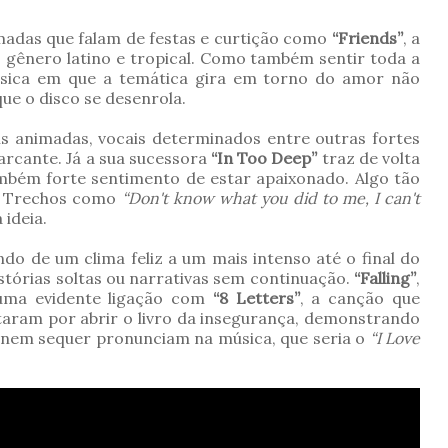
madas que falam de festas e curtição como
“Friends”
, a
 gênero latino e tropical. Como também sentir toda a
sica em que a temática gira em torno do amor não
ue o disco se desenrola.
s animadas, vocais determinados entre outras fortes
rcante. Já a sua sucessora
“In Too Deep”
traz de volta
ambém forte sentimento de estar apaixonado. Algo tão
.
Trechos como
“Don't know what you did to me, I can't
 ideia.
 de um clima feliz a um mais intenso até o final do
istórias soltas ou narrativas sem continuação.
“Falling”
,
 uma evidente ligação com
“8 Letters”
, a canção que
taram por abrir o livro da insegurança, demonstrando
que nem sequer pronunciam na música, que seria o
“I Love