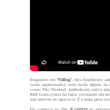
Enquanto em
“Falling”
, eles finalmente 
estão apaixonados, sem medo algum. As 
como The Weeknd, simbolizam outro sinal
R&B toma conta da faixa, tornando ela um
não deixem de aparecer. É a mais pura evo
Do começo ao fim,
8 Letters
se apresen