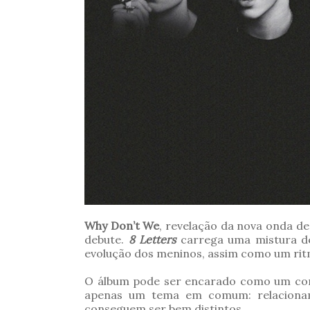
Why Don’t We
, revelação da nova onda d
debute.
8 Letters
carrega uma mistura d
evolução dos meninos, assim como um rit
O álbum pode ser encarado como um comp
apenas um tema em comum: relacionam
conseguem ser bem distintos.