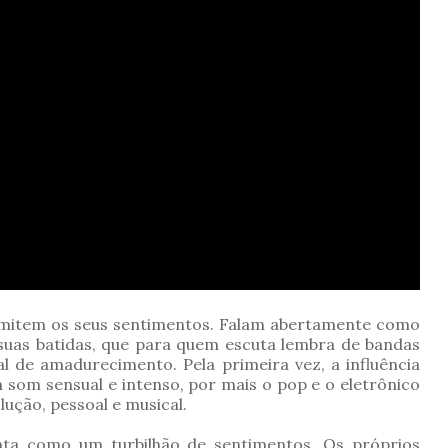
admitem os seus sentimentos. Falam abertamente como
suas batidas, que para quem escuta lembra de bandas
 de amadurecimento. Pela primeira vez, a influência
 som sensual e intenso, por mais o pop e o eletrônico
lução, pessoal e musical.
ta como um turbilhão de sentimentos. Os próprios