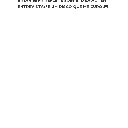
BRYAN BEHR REFLETE SOBRE "DEJAVU" EM
ENTREVISTA: "É UM DISCO QUE ME CUROU"!