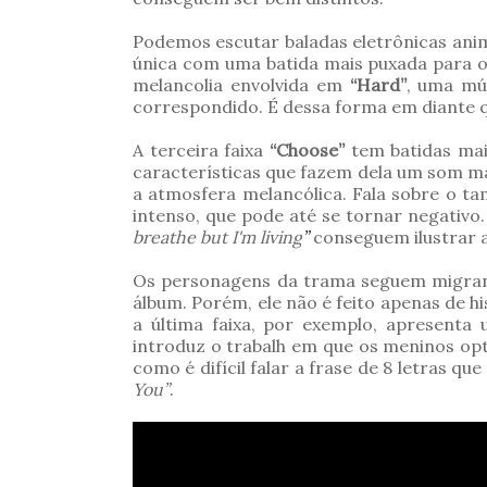
Podemos escutar baladas eletrônicas ani
única com uma batida mais puxada para o
melancolia envolvida em
“Hard”
, uma mú
correspondido. É dessa forma em diante q
A terceira faixa
“Choose”
tem batidas mai
características que fazem dela um som ma
a atmosfera melancólica. Fala sobre o t
intenso, que pode até se tornar negativo
breathe but I'm living
”
conseguem ilustrar a
Os personagens da trama seguem migrando
álbum. Porém, ele não é feito apenas de h
a última faixa, por exemplo, apresenta
introduz o trabalh em que os meninos op
como é difícil falar a frase de 8 letras 
You”
.