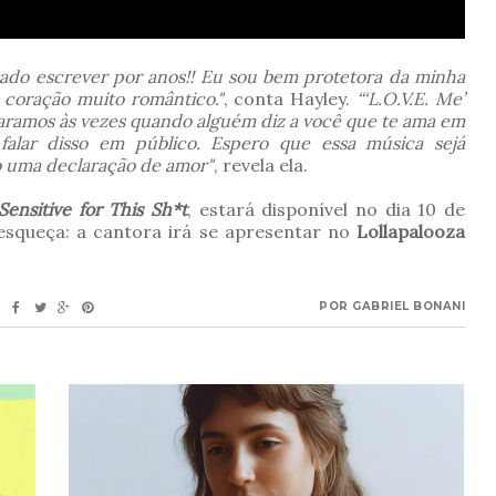
ntado escrever por anos!! Eu sou bem protetora da minha
 coração muito romântico."
, conta Hayley.
“‘L.O.V.E. Me’
caramos às vezes quando alguém diz a você que te ama em
lar disso em público. Espero que essa música sejá
o uma declaração de amor"
, revela ela.
Sensitive for This Sh*t
, estará disponível no dia 10 de
esqueça: a cantora irá se apresentar no
Lollapalooza
POR
GABRIEL BONANI