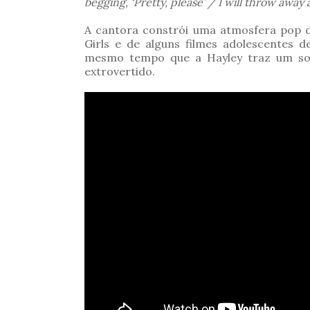
begging, ‘Pretty, please’ / I will throw away
A cantora constrói uma atmosfera pop 
Girls e de alguns filmes adolescentes
mesmo tempo que a Hayley traz um som 
extrovertido.