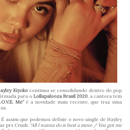
ayley Kiyoko
continua se consolidando dentro do pop
firmada para o
Lollapalooza Brasil 2020
, a cantora tem
L.O.V.E. Me”
é a novidade mais recente, que traz uma
as.
É assim que podemos definir o novo single de Hayley
car prx Crush:
“All I wanna do is bust a move / You got me