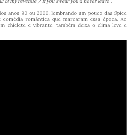
 all of my revenue / If you swear you’d never leave”
.
dos anos 90 ou 2000, lembrando um pouco das Spice
 de comédia romântica que marcaram essa época. Ao
chiclete e vibrante, também deixa o clima leve e