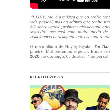
“‘L.O.V.E. Me’ é a música que eu tenho te
vida pessoal, mas eu admito que tenho um
fala sobre aquele problema clássico que en
segredo, mas está com muito medo de fa
relacionável para alguém que está querend
O novo álbum de Hayley Kiyoko,
I’m Too 
janeiro. Mal podemos esperar. E não se 
2020
, no domingo, 05 de abril. Não perca!
RELATED POSTS