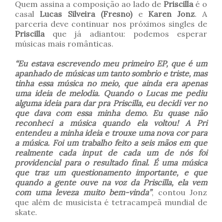
Quem assina a composição ao lado de
Priscilla
é o
casal
Lucas Silveira (Fresno)
e
Karen Jonz
. A
parceria deve continuar nos próximos singles de
Priscilla
que já adiantou: podemos esperar
músicas mais românticas.
“Eu estava escrevendo meu primeiro EP, que é um
apanhado de músicas um tanto sombrio e triste, mas
tinha essa música no meio, que ainda era apenas
uma ideia de melodia. Quando o Lucas me pediu
alguma ideia para dar pra Priscilla, eu decidi ver no
que dava com essa minha demo. Eu quase não
reconheci a música quando ela voltou! A Pri
entendeu a minha ideia e trouxe uma nova cor para
a música. Foi um trabalho feito a seis mãos em que
realmente cada input de cada um de nós foi
providencial para o resultado final. É uma música
que traz um questionamento importante, e que
quando a gente ouve na voz da Priscilla, ela vem
com uma leveza muito bem-vinda”
, contou Jonz
que além de musicista é tetracampeã mundial de
skate.