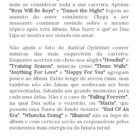
mais se considerar toda a sua carreira. Apenas
"Boys Will Be Boys"
e
"Dance the Night"
fogem ao
assunto do amor romântico. Chega a ser
massante continuar ouvindo sobre o mesmo
tópico após três álbuns. Mas fazer o quê se Dua
Lipa se mostra ser viciada em amar.
Não ajuda o fato do
Radical Optimism
conter
músicas das mais esquecíveis da carreira.
Enquanto acertou em cheio nos
singles
"Houdini"
e
"Training Season"
, músicas como
"These Walls"
,
"Anything For Love"
e
"Happy For You"
agregam
pouco ao álbum. Estão longe de serem ruins, mas
também não são faixas que souberam ser bem
aproveitadas, faltando um grande momento para
cada uma delas. Não é o caso de
"Falling Forever"
,
na qual Dua solta o vozeirão, ou
"Maria"
, que
possuiu uma flauta de fundo viciante.
"End Of An
Era"
,
"Whatcha Doing"
e
"Illusion"
são os
bops
do
álbum e com certeza serão as responsáveis pelos
momentos mais enérgicos da futura turnê.