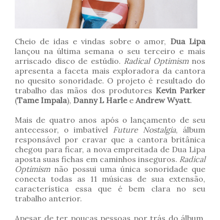
Cheio de idas e vindas sobre o amor,
Dua Lipa
lançou na última semana o seu terceiro e mais
arriscado disco de estúdio.
Radical Optimism
nos
apresenta a faceta mais exploradora da cantora
no quesito sonoridade. O projeto é resultado do
trabalho das mãos dos produtores
Kevin Parker
(
Tame Impala
),
Danny L Harle
e
Andrew Wyatt
.
Mais de quatro anos após o lançamento de seu
antecessor, o imbatível
Future Nostalgia
, álbum
responsável por cravar que a cantora britânica
chegou para ficar, a nova empreitada de Dua Lipa
aposta suas fichas em caminhos inseguros.
Radical
Optimism
não possui uma única sonoridade que
conecta todas as 11 músicas de sua extensão,
característica essa que é bem clara no seu
trabalho anterior.
Apesar de ter poucas pessoas por trás do álbum,