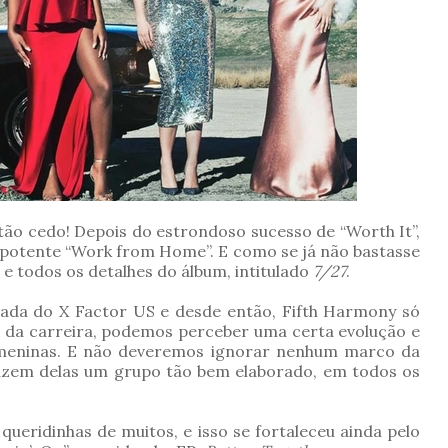
tão cedo! Depois do estrondoso sucesso de “Worth It”,
a potente “Work from Home”. E como se já não bastasse
 e todos os detalhes do álbum, intitulado
7/27
.
da do X Factor US e desde então, Fifth Harmony só
 da carreira, podemos perceber uma certa evolução e
meninas. E não deveremos ignorar nenhum marco da
 fazem delas um grupo tão bem elaborado, em todos os
queridinhas de muitos, e isso se fortaleceu ainda pelo