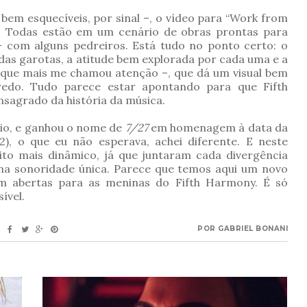
bem esquecíveis, por sinal –, o vídeo para “Work from
. Todas estão em um cenário de obras prontas para
– com alguns pedreiros. Está tudo no ponto certo: o
das garotas, a atitude bem explorada por cada uma e a
 que mais me chamou atenção –, que dá um visual bem
redo. Tudo parece estar apontando para que Fifth
sagrado da história da música.
aio, e ganhou o nome de
7/27
em homenagem à data da
), o que eu não esperava, achei diferente. E neste
to mais dinâmico, já que juntaram cada divergência
uma sonoridade única. Parece que temos aqui um novo
m abertas para as meninas do Fifth Harmony. É só
sível.
POR
GABRIEL BONANI