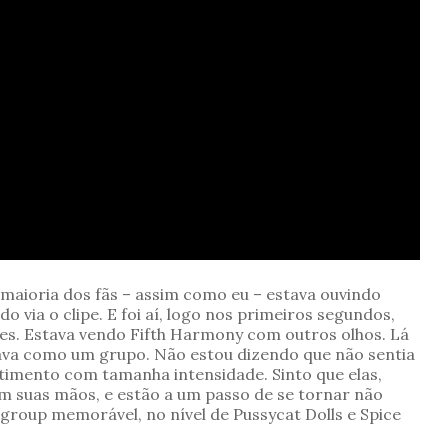
a maioria dos fãs – assim como eu – estava ouvindo
via o clipe. E foi aí, logo nos primeiros segundos,
tes. Estava vendo Fifth Harmony com outros olhos. Lá
ava como um grupo. Não estou dizendo que não sentia
entimento com tamanha intensidade. Sinto que elas,
em suas mãos, e estão a um passo de se tornar não
group memorável, no nível de Pussycat Dolls e Spice