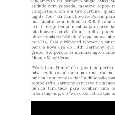
lançamento do primeiro single “Miss M
atidude bem pensada, manteve o pop tee
conquistado, em um tiro certeiro, quan
Lights Tour” da Demi Lovato. Porém par
mais adulto, com influência R&B. E com
artista exige tempo e calma por parte da
não houver cautela. Com isso dito, pode
obteve mais visibilidade do que nunca, ai
no VMA, EMA e Billboard Women in Music
para a nova era do Fifth Harmony, que
grupo. Até porque as meninas agora est
Minaj e Miley Cyrus.
“Work from Home” dá o gostinho perfeit
faixa sendo tocada sem parar nas rádios, 
música com certeza dará a dimensão mai
tempo Fifth Harmony estivesse treinand
música tem tudo para bombar: uma bat
urban/hip hop, e o “work” do refrão que n