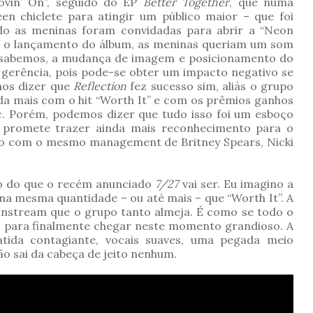
ovin’ On”, seguido do EP
Better Together
, que numa
n chiclete para atingir um público maior – que foi
do as meninas foram convidadas para abrir a “Neon
a o lançamento do álbum, as meninas queriam um som
o sabemos, a mudança de imagem e posicionamento do
 gerência, pois pode-se obter um impacto negativo se
mos dizer que
Reflection
fez sucesso sim, aliás o grupo
nda mais com o hit “Worth It” e com os prêmios ganhos
. Porém, podemos dizer que tudo isso foi um esboço
 promete trazer ainda mais reconhecimento para o
ão com o mesmo management de Britney Spears, Nicki
o do que o recém anunciado
7/27
vai ser. Eu imagino a
na mesma quantidade – ou até mais – que “Worth It”. A
nstream que o grupo tanto almeja. É como se todo o
o para finalmente chegar neste momento grandioso. A
ida contagiante, vocais suaves, uma pegada meio
ão sai da cabeça de jeito nenhum.