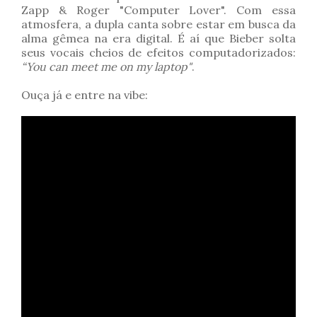
Zapp & Roger "Computer Lover". Com essa
atmosfera, a dupla canta sobre estar em busca da
alma gêmea na era digital. É aí que Bieber solta
seus vocais cheios de efeitos computadorizados:
“You can meet me on my laptop"
.
Ouça já e entre na vibe: