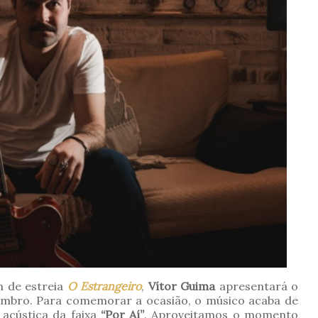
m de estreia
O Estrangeiro
,
Vítor Guima
apresentará o
vembro. Para comemorar a ocasião, o músico acaba de
acústica da faixa
“Por Aí”
. Aproveitamos o momento