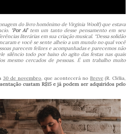
nagem do livro homônimo de Virginia Woolf) que estava
ncio.
‘Por Aí’
tem um tanto desse pensamento em seu
eferências literárias em sua criação musical.
“Dessa solidão
 encaram e você se sente alheio a um mundo no qual você
essoas parecem felizes e acompanhadas e parecemos não
e silêncio todo por baixo do agito das festas nas quais
rios mesmo cercados de pessoas. É um trabalho muito
ia
30 de novembro
, que acontecerá no
Breve
(R. Clélia,
sentação custam R$15 e já podem ser adquiridos pelo