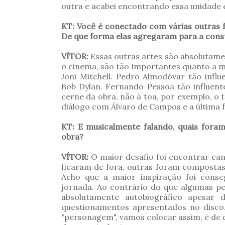
outra e acabei encontrando essa unidade 
KT: Você é conectado com várias outras fo
De que forma elas agregaram para a con
VÍTOR:
Essas outras artes são absolutame
o cinema, são tão importantes quanto a mú
Joni Mitchell. Pedro Almodóvar tão influ
Bob Dylan. Fernando Pessoa tão influen
cerne da obra, não à toa, por exemplo, 
diálogo com Álvaro de Campos e a última 
KT: E musicalmente falando, quais fora
obra?
VÍTOR:
O maior desafio foi encontrar ca
ficaram de fora, outras foram composta
Acho que a maior inspiração foi conseg
jornada. Ao contrário do que algumas p
absolutamente autobiográfico apesar
questionamentos apresentados no disco
"personagem", vamos colocar assim, é de q