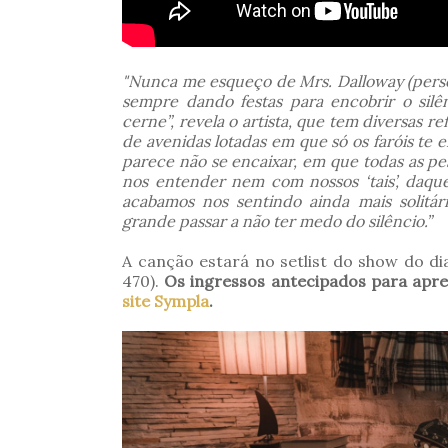
"Nunca me esqueço de Mrs. Dalloway (perso
sempre dando festas para encobrir o silê
cerne”
, revela o artista, que tem diversas r
de avenidas lotadas em que só os faróis te
parece não se encaixar, em que todas as p
nos entender nem com nossos ‘tais’, daquel
acabamos nos sentindo ainda mais solitá
grande passar a não ter medo do silêncio.”
A canção estará no setlist do show do d
470).
Os ingressos antecipados para apre
site Sympla
.