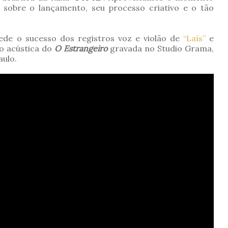
obre o lançamento, seu processo criativo e o tão
ede o sucesso dos registros voz e violão de
“Laís”
e
ão acústica do
O Estrangeiro
gravada no Studio Grama,
aulo.