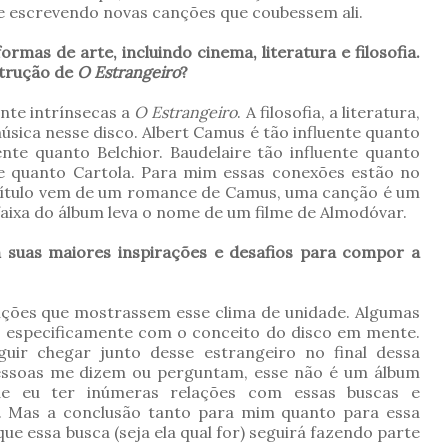
e escrevendo novas canções que coubessem ali.
rmas de arte, incluindo cinema, literatura e filosofia.
strução de
O Estrangeiro
?
nte intrínsecas a
O Estrangeiro
. A filosofia, a literatura,
sica nesse disco. Albert Camus é tão influente quanto
ente quanto Belchior. Baudelaire tão influente quanto
te quanto Cartola. Para mim essas conexões estão no
o título vem de um romance de Camus, uma canção é um
faixa do álbum leva o nome de um filme de Almodóvar.
m suas maiores inspirações e desafios para compor a
nções que mostrassem esse clima de unidade. Algumas
s especificamente com o conceito do disco em mente.
uir chegar junto desse estrangeiro no final dessa
essoas me dizem ou perguntam, esse não é um álbum
 de eu ter inúmeras relações com essas buscas e
. Mas a conclusão tanto para mim quanto para essa
ue essa busca (seja ela qual for) seguirá fazendo parte