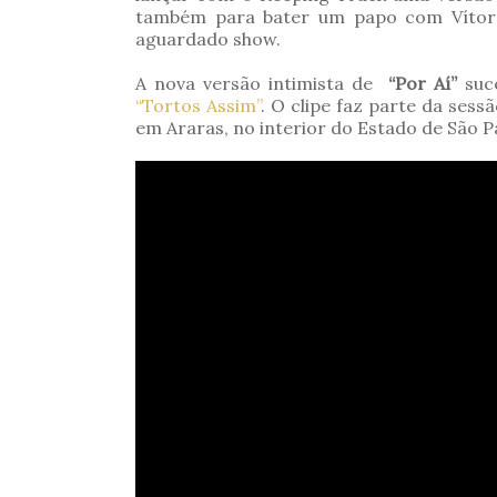
também para bater um papo com Vítor s
aguardado show.
A nova versão intimista de
“Por Aí”
suc
“Tortos Assim”
. O clipe faz parte da sess
em Araras, no interior do Estado de São P