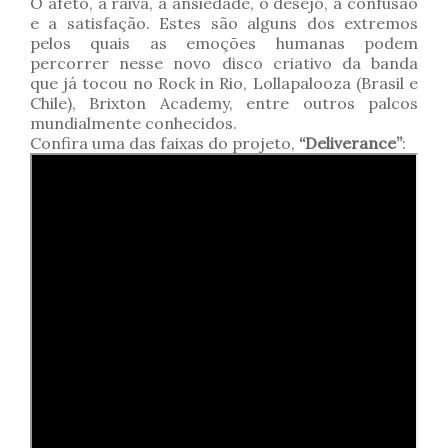
O afeto, a raiva, a ansiedade, o desejo, a confusão
e a satisfação. Estes são alguns dos extremos
pelos quais as emoções humanas podem
percorrer nesse novo disco criativo da banda
que já tocou no Rock in Rio, Lollapalooza (Brasil e
Chile), Brixton Academy, entre outros palcos
mundialmente conhecidos.
Confira uma das faixas do projeto,
“Deliverance”
: