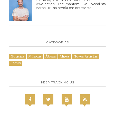
O que esperar do novo álbum do
Awolnation, "The Phantom Five"? Vocalista
Aaron Bruno revela em entrevista
CATEGORIAS
Notícias
Músicas
Álbuns
Clipes
Novos Artistas
Shows
KEEP TRACKING US