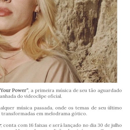
“Your Power”
, a primeira música de seu tão aguardado
hada do videoclipe oficial.
ualquer música passada, onde os temas de seu último
s transformadas em melodrama gótico.
r
, conta com 16 faixas e será lançado no dia 30 de julho