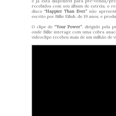
e já está disponível para pré-venda/p
recebidos com seu álbum de estreia, o re
disco
“Happier Than Ever”
não apresent
escrito por Billie Eilish, de 19 anos, e pr
O clipe de
“Your Power”
, dirigido pela p
onde Billie interage com uma cobra anac
videoclipe recebeu mais de um milhão de v