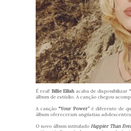
É real!
Billie Eilish
acaba de disponibilizar
álbum de estúdio. A canção chegou acompan
A canção
"Your Power”
é diferente de q
álbum ofereceram angústias adolescente
O novo álbum i
ntitulado
Happier Than Eve