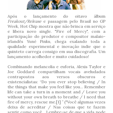
Após o lançamento do oitavo álbum
Freakout/Release
e passagem pelo Brasil no GP
Week, Hot Chip mostra que não brinca em serviço
e libera novo single. "Fire of Mercy", com a
participação do produtor e compositor malaio-
irlandês Yunè Pinku, chega exalando toda a
qualidade experimental e inovação indie que o
quinteto carrega consigo em sua discografia. Um
lançamento acolhedor e muito cuidadoso!
Combinando melancolia e euforia, Alexis Taylor e
Joe Goddard compartilham vocais aveludados
contrapostos aos versos obscuros e
existencialistas: “Do you ever stop believing / In
the things that make you feel like you… Remember
life can take a turn in a moment and / Leave you
without your own breath to breathe / I need that
fire of mercy, rescue me.[1] ” ("Você algumas vezes
deixa de acreditar / Nas coisas que te fazem
sentir como você... Lembre-se de que a vida pode