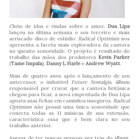
Cheio de idas e vindas sobre o amor,
Dua Lipa
lançou na última semana o seu terceiro e mais
arriscado disco de estúdio.
Radical Optimism
nos
apresenta a faceta mais exploradora da cantora
no quesito sonoridade. O projeto é resultado do
trabalho das mãos dos produtores
Kevin Parker
(
Tame Impala
),
Danny L Harle
e
Andrew Wyatt
.
Mais de quatro anos após o lançamento de seu
antecessor, o imbatível
Future Nostalgia
, álbum
responsável por cravar que a cantora britânica
chegou para ficar, a nova empreitada de Dua Lipa
aposta suas fichas em caminhos inseguros.
Radical
Optimism
não possui uma única sonoridade que
conecta todas as 11 músicas de sua extensão,
característica essa que é bem clara no seu
trabalho anterior.
Apesar de ter poucas pessoas por trás do álbum,