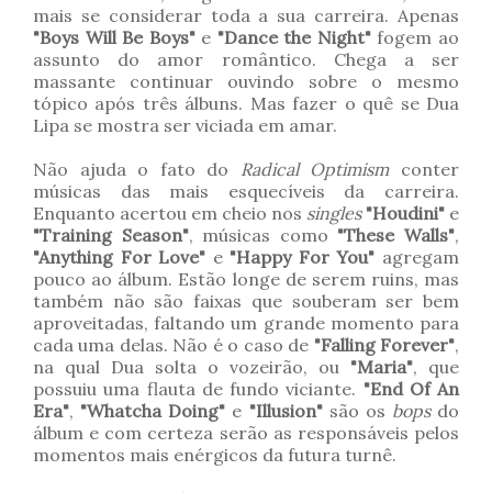
mais se considerar toda a sua carreira. Apenas
"Boys Will Be Boys"
e
"Dance the Night"
fogem ao
assunto do amor romântico. Chega a ser
massante continuar ouvindo sobre o mesmo
tópico após três álbuns. Mas fazer o quê se Dua
Lipa se mostra ser viciada em amar.
Não ajuda o fato do
Radical Optimism
conter
músicas das mais esquecíveis da carreira.
Enquanto acertou em cheio nos
singles
"Houdini"
e
"Training Season"
, músicas como
"These Walls"
,
"Anything For Love"
e
"Happy For You"
agregam
pouco ao álbum. Estão longe de serem ruins, mas
também não são faixas que souberam ser bem
aproveitadas, faltando um grande momento para
cada uma delas. Não é o caso de
"Falling Forever"
,
na qual Dua solta o vozeirão, ou
"Maria"
, que
possuiu uma flauta de fundo viciante.
"End Of An
Era"
,
"Whatcha Doing"
e
"Illusion"
são os
bops
do
álbum e com certeza serão as responsáveis pelos
momentos mais enérgicos da futura turnê.