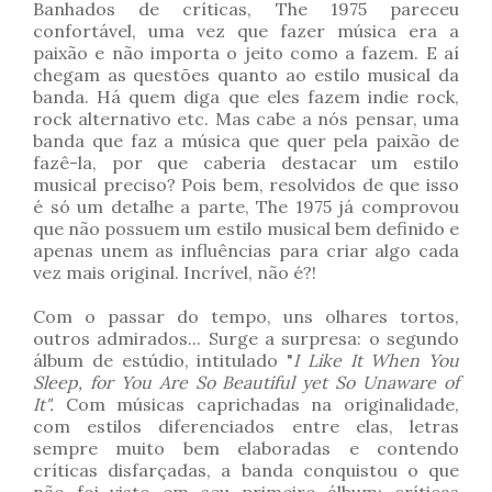
Banhados de críticas, The 1975 pareceu
confortável, uma vez que fazer música era a
paixão e não importa o jeito como a fazem. E aí
chegam as questões quanto ao estilo musical da
banda. Há quem diga que eles fazem indie rock,
rock alternativo etc. Mas cabe a nós pensar, uma
banda que faz a música que quer pela paixão de
fazê-la, por que caberia destacar um estilo
musical preciso? Pois bem, resolvidos de que isso
é só um detalhe a parte, The 1975 já comprovou
que não possuem um estilo musical bem definido e
apenas unem as influências para criar algo cada
vez mais original. Incrível, não é?!
Com o passar do tempo, uns olhares tortos,
outros admirados...
Surge a surpresa: o segundo
álbum de estúdio, intitulado "
I Like It When You
Sleep, for You Are So Beautiful yet So Unaware of
It".
Com músicas caprichadas na originalidade,
com estilos diferenciados entre elas, letras
sempre muito bem elaboradas e contendo
críticas disfarçadas, a banda conquistou o que