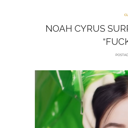
C
NOAH CYRUS SUR
“FUC
POSTA