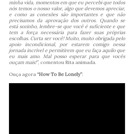
minha vida, momentos em que eu percebi que todos
nós temos o nosso valor, algo que devemos apreciar,
e como as conexões são importantes e que não
precisamos da aprovação dos outros. Quando se
está sozinho, lembre-se que você é suficiente e que
tem a força necessária para fazer suas próprias
escolhas. Curta ser você! Muito, muito obrigada pelo
apoio incondicional, por estarem comigo nessa
jornada incrível e permitirem que eu faça aquilo que
eu mais amo. Mal posso esperar para que vocês
ouçam mais!”
, comentou Rita animada.
Ouça agora
“How To Be Lonely”
: