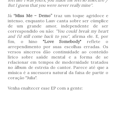
feel like I was yours, you made me feel so insecure /
But I guess that you were never really mine"
.
Já
“Miss Me – Demo”
traz um toque agridoce e
intenso, enquanto Lauv canta sobre ser cúmplice
de um grande amor, independente de ser
correspondido ou não:
"You could break my heart
and I’d still come back to you"
, afirma ele. E, por
fim, o hino
"Love Somebody"
reflete o
arrependimento por suas escolhas erradas. Os
versos sinceros dão continuidade ao conteúdo
lírico sobre saúde mental e a forma de se
relacionar em tempos de modernidade tratados
no álbum de estreia do cantor. Parece até que a
música é a sucessora natural da faixa de partir o
coração "Julia".
Venha enaltecer esse EP com a gente: