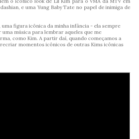
luem o icônico look de Lil Kim para o VMA da MTV em
dashian, e uma Yung Baby Tate no papel de inimiga de
e, uma figura icônica da minha infância - ela sempre
zer uma música para lembrar aqueles que me
rma, como Kim. A partir daí, quando começamos a
recriar momentos icônicos de outras Kims icônicas