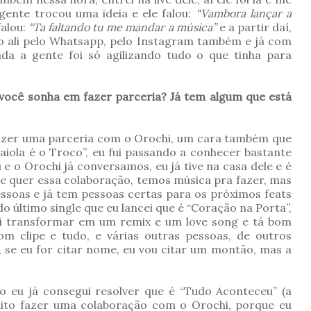
 gente trocou uma ideia e ele falou:
“Vambora lançar a
falou:
“Ta faltando tu me mandar a música”
e a partir daí,
o ali pelo Whatsapp, pelo Instagram também e já com
ada a gente foi só agilizando tudo o que tinha para
s você sonha em fazer parceria? Já tem algum que está
fazer uma parceria com o Orochi, um cara também que
aiola é o Troco”, eu fui passando a conhecer bastante
 e o Orochi já conversamos, eu já tive na casa dele e é
e quer essa colaboração, temos música pra fazer, mas
ssoas e já tem pessoas certas para os próximos feats
do último single que eu lancei que é “Coração na Porta”,
 vai transformar em um remix e um love song e tá bom
om clipe e tudo, e várias outras pessoas, de outros
 se eu for citar nome, eu vou citar um montão, mas a
so eu já consegui resolver que é “Tudo Aconteceu” (a
ito fazer uma colaboração com o Orochi, porque eu