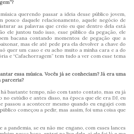
agem”?
música querendo passar a ideia desse público jovem,
m pouco daquele relacionamento, aquele negócio de
sturar as palavras que creio eu que dentro dela está
ão ele juntou tudo isso, esse público da pegação, ele
ca bem bacana contando momentos de pegação que a
ixonar, mas ele até pede pra ela devolver a chave do
 só quer um caso e eu acho muito a minha cara e a do
stória e “Cafachorragem” tem tudo a ver com esse tema
antar essa música. Vocês já se conheciam? Já era uma
a parceria?
á há bastante tempo, não com tanto contato, mas eu já
o no estúdio e antes disso, na época que ele era DJ, eu
ade passou a acontecer mesmo quando eu engajei com
público começou a pedir, mas assim, foi uma coisa que
.
te a pandemia, se eu não me engano, com esses lances
ambém nessa hora, entrei na live dele, aí ele foi lá e me