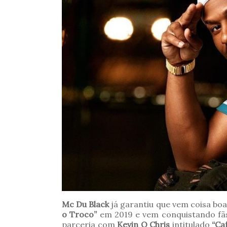
Mc Du Black
já garantiu que vem coisa boa
o Troco”
em 2019 e vem conquistando fãs
parceria com
Kevin O Chris
intitulado
“Ca