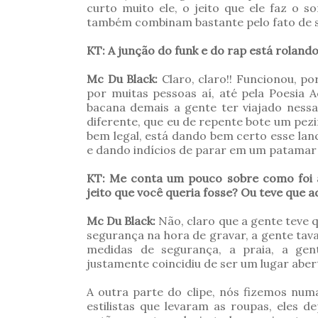
curto muito ele, o jeito que ele faz o
também combinam bastante pelo fato de s
KT: A junção do funk e do rap está roland
Mc Du Black:
Claro, claro!! Funcionou, p
por muitas pessoas aí, até pela Poesia A
bacana demais a gente ter viajado ness
diferente, que eu de repente bote um pezi
bem legal, está dando bem certo esse la
e dando indícios de parar em um patamar 
KT: Me conta um pouco sobre como foi a 
jeito que você queria fosse? Ou teve que
Mc Du Black:
Não, claro que a gente teve 
segurança na hora de gravar, a gente ta
medidas de segurança, a praia, a gen
justamente coincidiu de ser um lugar aber
A outra parte do clipe, nós fizemos num
estilistas que levaram as roupas, eles d