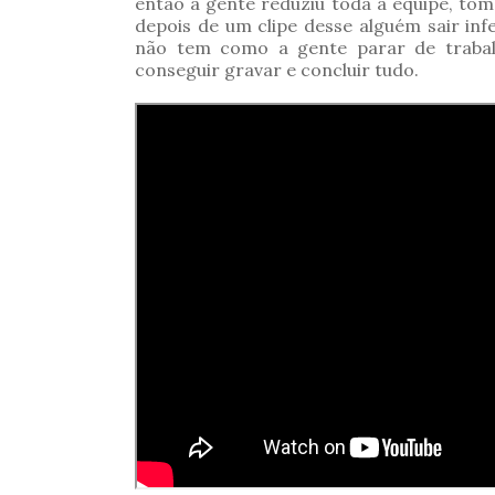
então a gente reduziu toda a equipe, t
depois de um clipe desse alguém sair infe
não tem como a gente parar de trabal
conseguir gravar e concluir tudo.