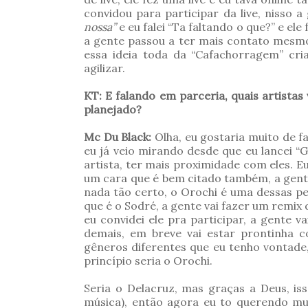
convidou para participar da live, nisso a
nossa”
e eu falei “Ta faltando o que?” e ele 
a gente passou a ter mais contato mesm
essa ideia toda da “Cafachorragem” cri
agilizar.
KT: E falando em parceria, quais artista
planejado?
Mc Du Black:
Olha, eu gostaria muito de 
eu já veio mirando desde que eu lancei “G
artista, ter mais proximidade com eles. Eu
um cara que é bem citado também, a gent
nada tão certo, o Orochi é uma dessas pe
que é o Sodré, a gente vai fazer um remix 
eu convidei ele pra participar, a gente
demais, em breve vai estar prontinha c
gêneros diferentes que eu tenho vontade,
princípio seria o Orochi.
Seria o Delacruz, mas graças a Deus, is
música), então agora eu to querendo mu