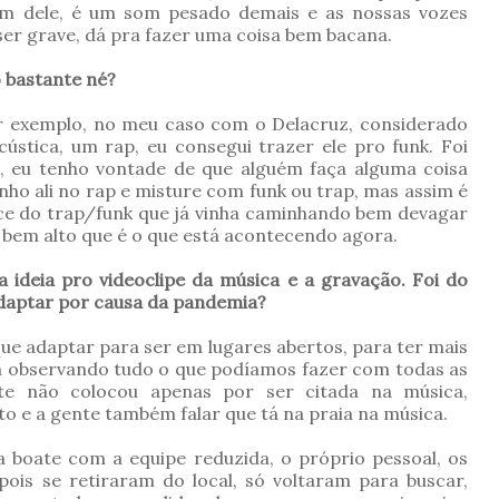
 som dele, é um som pesado demais e as nossas vozes
er grave, dá pra fazer uma coisa bem bacana.
o bastante né?
or exemplo, no meu caso com o Delacruz, considerado
cústica, um rap, eu consegui trazer ele pro funk. Foi
a, eu tenho vontade de que alguém faça alguma coisa
nho ali no rap e misture com funk ou trap, mas assim é
nce do trap/funk que já vinha caminhando bem devagar
bem alto que é o que está acontecendo agora.
ideia pro videoclipe da música e a gravação. Foi do
 adaptar por causa da pandemia?
que adaptar para ser em lugares abertos, para ter mais
va observando tudo o que podíamos fazer com todas as
te não colocou apenas por ser citada na música,
to e a gente também falar que tá na praia na música.
a boate com a equipe reduzida, o próprio pessoal, os
epois se retiraram do local, só voltaram para buscar,