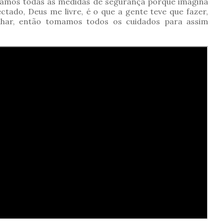
omamos todas as medidas de segurança porque imagina
ctado, Deus me livre, é o que a gente teve que fazer,
har, então tomamos todos os cuidados para assim