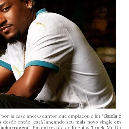
 por aí esse ano! O cantor que emplacou o hit
“Gaiola é
 desde então, está lançando seu mais novo single em
fachorragem”
.
Em entrevista ao Keeping Track
, Mc Du