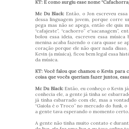
KT: E como surgiu esse nome “Cafachorr
Mc Du Black:
Então, o Jon escreveu essa 
dessa linguagem jovem, porque corre u
pega mas não se apega, então ele quis mi
“cafajeste”, “cachorro” e“sacanagem”, ent
bolou essa ideia, escreveu essa músi
menina acaba fazendo o cara quase se apa
coração porque ele não quer nada disso,
Kevin (a música), ficou bem legal essa hi
da música.
KT: Você falou que chamou o Kevin para c
coisa que vocês queriam fazer juntos, ess
Mc Du Black:
Então, eu conheço o Kevin j
conhecia ele, a gente já tinha se esbarrad
já tinha esbarrado com ele, mas a vont
“Gaiola é o Troco” no mercado do funk, o 
a gente tava esperando o momento certo
A gente não tinha muito contato e duran
de live, ele fez uma live e eu tava online t