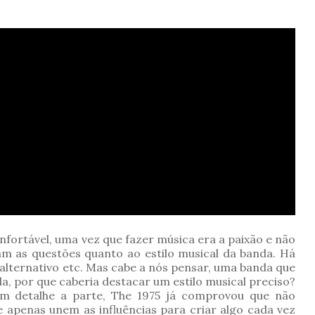
nfortável, uma vez que fazer música era a paixão e não
am as questões quanto ao estilo musical da banda. Há
 alternativo etc. Mas cabe a nós pensar, uma banda que
la, por que caberia destacar um estilo musical preciso?
um detalhe a parte, The 1975 já comprovou que não
 apenas unem as influências para criar algo cada vez