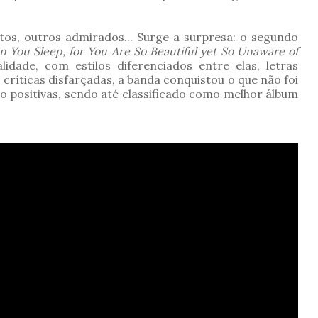
tos, outros admirados...
Surge a surpresa: o segundo
en You Sleep, for You Are So Beautiful yet So Unaware of
idade, com estilos diferenciados entre elas, letras
ríticas disfarçadas, a banda conquistou o que não foi
to positivas, sendo até classificado como melhor álbum