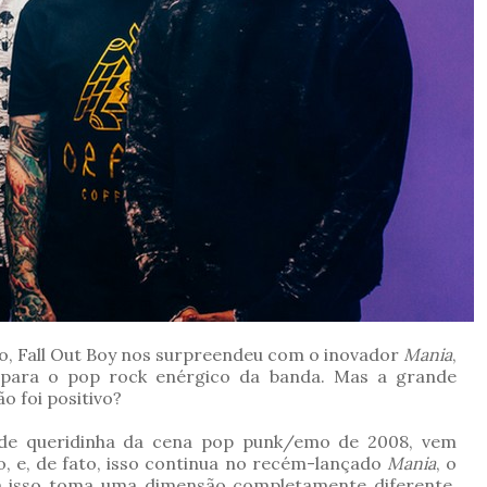
o, Fall Out Boy nos surpreendeu com o inovador
Mania
,
para o pop rock enérgico da banda. Mas a grande
o foi positivo?
nde queridinha da cena pop punk/emo de 2008, vem
 e, de fato, isso continua no recém-lançado
Mania
, o
a isso toma uma dimensão completamente diferente.