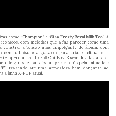
aixas como
“Champion”
e
“Stay Frosty Royal Milk Tea”
. A
em icônicos, com melodias que a faz parecer como uma
 já constrói a tensão mais empolgante do álbum, com
 com o baixo e a guitarra para criar o clima mais
 tempero único do Fall Out Boy. É sem dúvidas a faixa
 pop do grupo é muito bem apresentado pela animada e
’T”
, trazendo até uma atmosfera bem dançante ao
a a linha K-POP atual.