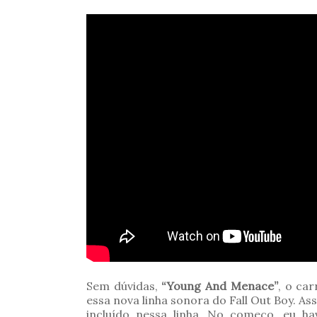
Sem dúvidas,
“Young And Menace”
, o ca
essa nova linha sonora do Fall Out Boy. As
incluído nessa linha. No começo, eu ha