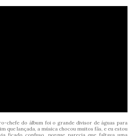
rro-chefe do álbum foi o grande divisor de águas para
sim que lançada, a música chocou muitos fãs, e eu estou
via ficado confuso, porque parecia que faltava uma