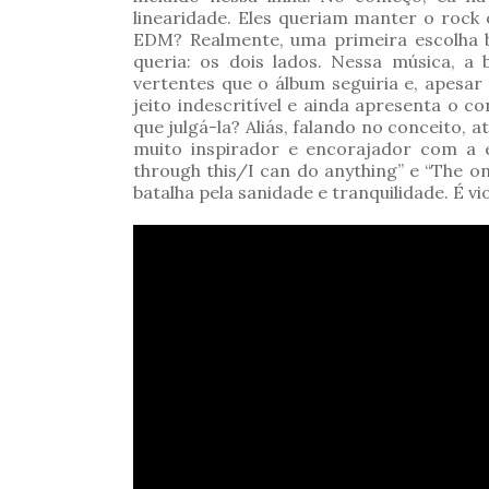
linearidade. Eles queriam manter o roc
EDM? Realmente, uma primeira escolha b
queria: os dois lados. Nessa música, 
vertentes que o álbum seguiria e, apesar
jeito indescritível e ainda apresenta o c
que julgá-la? Aliás, falando no conceito,
muito inspirador e encorajador com a e
through this/I can do anything” e “The on
batalha pela sanidade e tranquilidade. É v