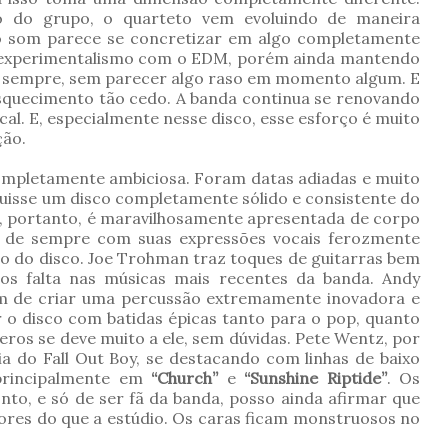
o do grupo, o quarteto vem evoluindo de maneira
vo som parece se concretizar em algo completamente
o experimentalismo com o EDM, porém ainda mantendo
e sempre, sem parecer algo raso em momento algum. E
 esquecimento tão cedo. A banda continua se renovando
al. E, especialmente nesse disco, esse esforço é muito
ção.
mpletamente ambiciosa. Foram datas adiadas e muito
uisse um disco completamente sólido e consistente do
a, portanto, é maravilhosamente apresentada de corpo
a de sempre com suas expressões vocais ferozmente
go do disco. Joe Trohman traz toques de guitarras bem
os falta nas músicas mais recentes da banda. Andy
m de criar uma percussão extremamente inovadora e
r o disco com batidas épicas tanto para o pop, quanto
neros se deve muito a ele, sem dúvidas. Pete Wentz, por
a do Fall Out Boy, se destacando com linhas de baixo
 principalmente em
“Church”
e
“Sunshine Riptide”
. Os
to, e só de ser fã da banda, posso ainda afirmar que
hores do que a estúdio. Os caras ficam monstruosos no