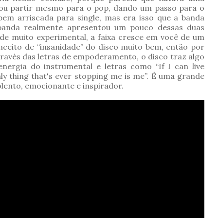
k ou partir mesmo para o pop, dando um passo para o
em arriscada para single, mas era isso que a banda
a banda realmente apresentou um pouco dessas duas
 de muito experimental, a faixa cresce em você de um
onceito de “insanidade” do disco muito bem, então por
 através das letras de empoderamento, o disco traz algo
nergia do instrumental e letras como “If I can live
ly thing that's ever stopping me is me”. É uma grande
iolento, emocionante e inspirador.