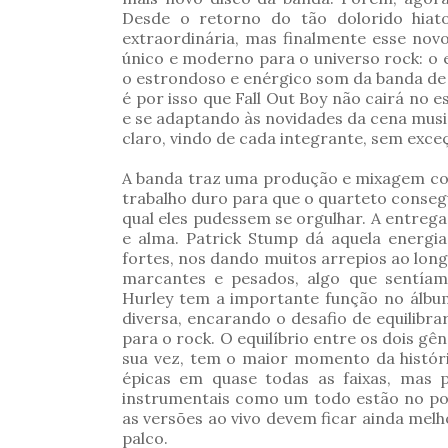
Desde o retorno do tão dolorido hiat
extraordinária, mas finalmente esse no
único e moderno para o universo rock: 
o estrondoso e enérgico som da banda d
é por isso que Fall Out Boy não cairá no
e se adaptando às novidades da cena music
claro, vindo de cada integrante, sem exce
A banda traz uma produção e mixagem co
trabalho duro para que o quarteto conseg
qual eles pudessem se orgulhar. A entreg
e alma. Patrick Stump dá aquela energi
fortes, nos dando muitos arrepios ao lon
marcantes e pesados, algo que sentíam
Hurley tem a importante função no álbu
diversa, encarando o desafio de equilibra
para o rock. O equilíbrio entre os dois gê
sua vez, tem o maior momento da históri
épicas em quase todas as faixas, mas
instrumentais como um todo estão no pon
as versões ao vivo devem ficar ainda mel
palco.