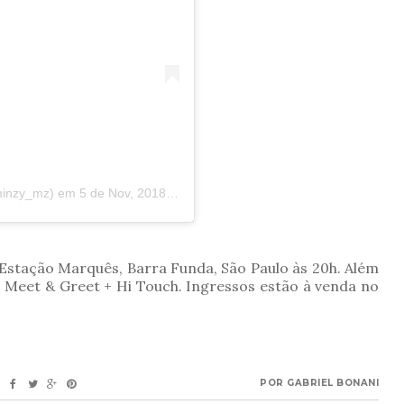
minzy_mz)
em
5 de Nov, 2018 às 3:27 PST
Estação Marquês, Barra Funda, São Paulo às 20h. Além
 Meet & Greet + Hi Touch. Ingressos estão à venda no
POR
GABRIEL BONANI