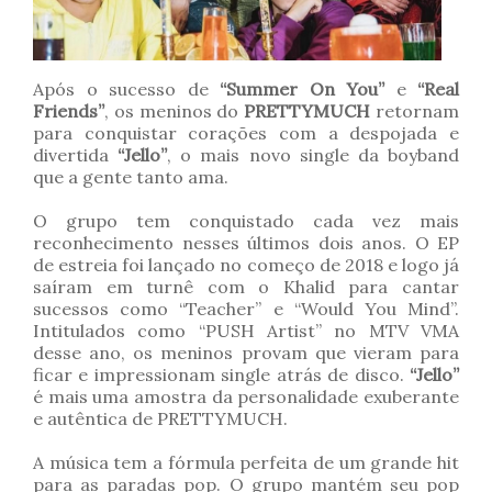
Após o sucesso de
“Summer On You”
e
“Real
Friends”
, os meninos do
PRETTYMUCH
retornam
para conquistar corações com a despojada e
divertida
“Jello”
, o mais novo single da boyband
que a gente tanto ama.
O grupo tem conquistado cada vez mais
reconhecimento nesses últimos dois anos. O EP
de estreia foi lançado no começo de 2018 e logo já
saíram em turnê com o Khalid para cantar
sucessos como “Teacher” e “Would You Mind”.
Intitulados como “PUSH Artist” no MTV VMA
desse ano, os meninos provam que vieram para
ficar e impressionam single atrás de disco.
“Jello”
é mais uma amostra da personalidade exuberante
e autêntica de PRETTYMUCH.
A música tem a fórmula perfeita de um grande hit
para as paradas pop. O grupo mantém seu pop