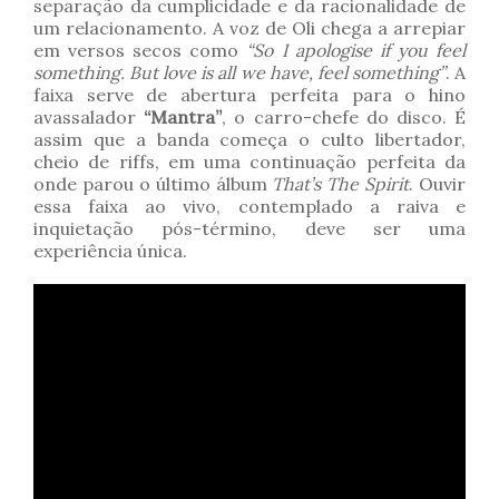
separação da cumplicidade e da racionalidade de
um relacionamento. A voz de Oli chega a arrepiar
em versos secos como
“So I apologise if you feel
something. But love is all we have, feel something”
. A
faixa serve de abertura perfeita para o hino
avassalador
“Mantra”
, o carro-chefe do disco. É
assim que a banda começa o culto libertador,
cheio de riffs, em uma continuação perfeita da
onde parou o último álbum
That’s The Spirit
. Ouvir
essa faixa ao vivo, contemplado a raiva e
inquietação pós-término, deve ser uma
experiência única.