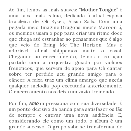
Ao fim, temos as mais suaves:
“Mother Tongue”
é
uma faixa mais calma, dedicada à atual esposa
brasileira de Oli Sykes, Alissa Salls. Com uma
pegada meio Imagine Dragons meets Maroon 5,
os meninos usam o pop para criar um ritmo doce
que chega até estranhar ao pensarmos que é algo
que veio do Bring Me The Horizon. Mas é
adorável, afinal shippamos muito o casal.
Chegando ao encerramento, temos o coração
partido com a orquestra guiada por violinos
frenéticos, que servem de apoio para Oli cantar
sobre ter perdido seu grande amigo para o
câncer. A faixa traz um clima amargo que azeda
qualquer melodia pop executada anteriormente.
O encerramento nos deixa um vazio tremendo.
Por fim,
Amo
impressiona com sua diversidade. É
um ponto decisivo da banda para satisfazer os fãs
de sempre e cativar uma nova audiência. E,
considerando ele como um todo, o álbum é um
grande sucesso. O grupo sabe se transformar de