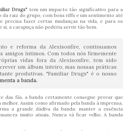
iliar Drugs"
tem um impacto tão significativo para a
 da raiz do grupo, com bons riffs e um sentimento até
ue precisa fazer certas mudanças na vida, e para os
si, a carapuça não poderia servir tão bem.
o e reforma da Alexisonfire, continuamos
os amigos íntimos. Com todos nós firmemente
óprias vidas fora da Alexisonfire, tem sido
escrever um álbum inteiro, mas nossas práticas
ante produtivas. "Familiar Drugs" é o nosso
menta a banda.
e das fãs, a banda certamente consegue provar que
 melhor. Assim como afirmado pela banda à imprensa,
firma a grande dádiva da banda: manter a essência
ances muito atuais. Nunca vá ficar velho. A banda