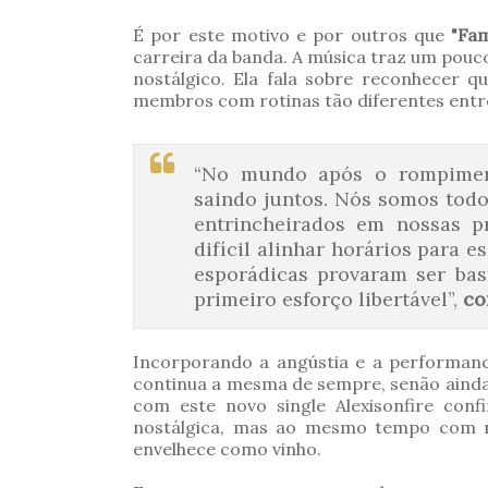
É por este motivo e por outros que
"Fam
carreira da banda. A música traz um pouco
nostálgico. Ela fala sobre reconhecer q
membros com rotinas tão diferentes entre 
“No mundo após o rompiment
saindo juntos. Nós somos tod
entrincheirados em nossas pr
difícil alinhar horários para 
esporádicas provaram ser bast
primeiro esforço libertável”,
co
Incorporando a angústia e a performanc
continua a mesma de sempre, senão ainda
com este novo single Alexisonfire con
nostálgica, mas ao mesmo tempo com nu
envelhece como vinho.