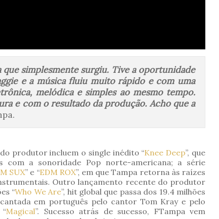
a que simplesmente surgiu. Tive a oportunidade
ggie e a música fluiu muito rápido e com uma
etrônica, melódica e simples ao mesmo tempo.
tura e com o resultado da produção. Acho que a
pa.
do produtor incluem o single inédito “
Knee Deep
”, que
os com a sonoridade Pop norte-americana; a série
M SUX
” e “
EDM ROX
”, em que Tampa retorna às raízes
 instrumentais. Outro lançamento recente do produtor
es “
Who We Are
”, hit global que passa dos 19.4 milhões
a cantada em português pelo cantor Tom Kray e pelo
 “
Magical
”. Sucesso atrás de sucesso, FTampa vem