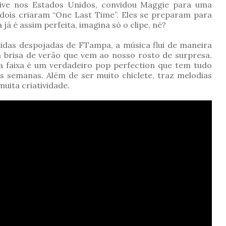
vive nos Estados Unidos, convidou Maggie para uma
dois criaram “One Last Time”. Eles se preparam para
a já é assim perfeita, imagina só o clipe, né?
idas despojadas de FTampa, a música flui de maneira
a brisa de verão que vem ao nosso rosto de surpresa.
a faixa é um verdadeiro pop perfection que tem tudo
s semanas. Além de ser muito chiclete, traz melodias
ita criatividade.