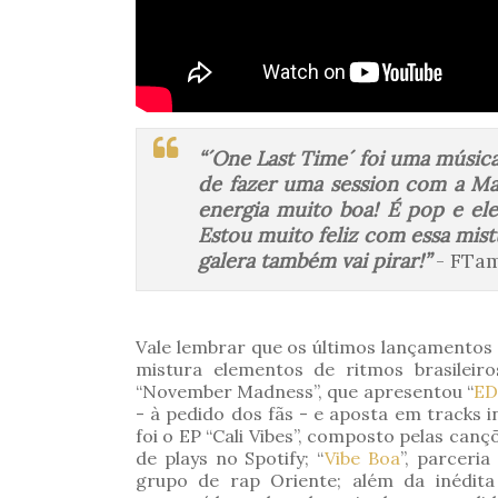
“´One Last Time´ foi uma músic
de fazer uma session com a Ma
energia muito boa! É pop e el
Estou muito feliz com essa mis
galera também vai pirar!”
- FTam
Vale lembrar que os últimos lançamentos 
mistura elementos de ritmos brasileir
“November Madness”, que apresentou “
ED
- à pedido dos fãs - e aposta em tracks
foi o EP “Cali Vibes”, composto pelas cançõ
de plays no Spotify; “
Vibe Boa
”, parceri
grupo de rap Oriente; além da inédita