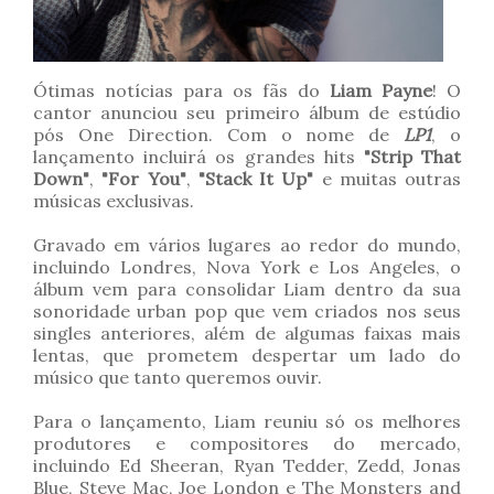
Ótimas notícias para os fãs do
Liam Payne
! O
cantor anunciou seu primeiro álbum de estúdio
pós One Direction. Com o nome de
LP1
, o
lançamento incluirá os grandes hits
"Strip That
Down"
,
"For You"
,
"Stack It Up"
e muitas outras
músicas exclusivas.
Gravado em vários lugares ao redor do mundo,
incluindo Londres, Nova York e Los Angeles, o
álbum vem para consolidar Liam dentro da sua
sonoridade urban pop que vem criados nos seus
singles anteriores, além de algumas faixas mais
lentas, que prometem despertar um lado do
músico que tanto queremos ouvir.
Para o lançamento, Liam reuniu só os melhores
produtores e compositores do mercado,
incluindo Ed Sheeran, Ryan Tedder, Zedd, Jonas
Blue, Steve Mac, Joe London e The Monsters and