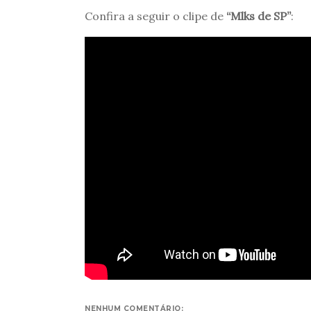
Confira a seguir o clipe de
“Mlks de SP”
:
NENHUM COMENTÁRIO: