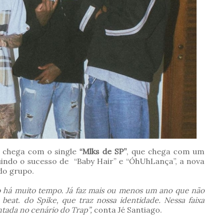
chega com o single
“Mlks de SP”
, que chega com um
guindo o sucesso de “Baby Hair” e “ÓhUhLança”, a nova
do grupo.
o há muito tempo. Já faz mais ou menos um ano que não
eat. do Spike, que traz nossa identidade. Nessa faixa
tada no cenário do Trap”
,
conta Jé Santiago.