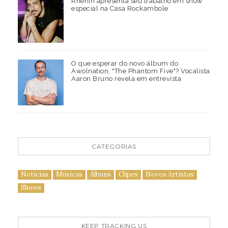
Rhenin apresenta seu trabalho em show
especial na Casa Rockambole
O que esperar do novo álbum do
Awolnation, "The Phantom Five"? Vocalista
Aaron Bruno revela em entrevista
CATEGORIAS
Notícias
Músicas
Álbuns
Clipes
Novos Artistas
Shows
KEEP TRACKING US