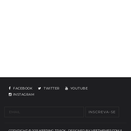
FACEBOOK
TWITTER
YOUTUBE
INSTAGRAM
COPYRIGHT © 2015
KEEPING TRACK
. DESIGNED BY
VEETHEMES.COM
&