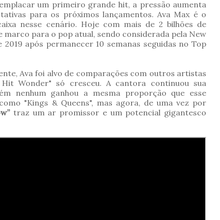
emplacar um primeiro grande hit, a pressão aumenta
tativas para os próximos lançamentos. Ava Max é o
aixa nesse cenário. Hoje com mais de 2 bilhões de
e marco para o pop atual, sendo considerada pela New
e 2019 após permanecer 10 semanas seguidas no Top
nte, Ava foi alvo de comparações com outros artistas
Hit Wonder" só cresceu. A cantora continuou sua
porém nenhum ganhou a mesma proporção que esse
 como "Kings & Queens", mas agora, de uma vez por
ow”
traz um ar promissor e um potencial gigantesco