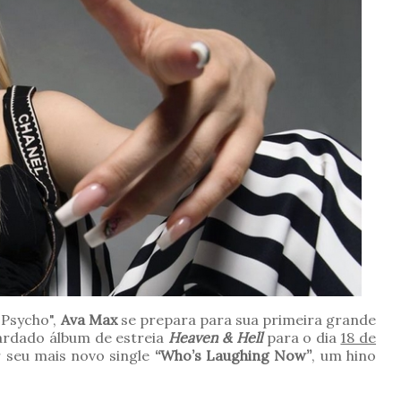
 Psycho",
Ava Max
se prepara para sua primeira grande
uardado álbum de estreia
Heaven & Hell
para o dia
18 de
r seu mais novo single
“Who’s Laughing Now”
, um hino