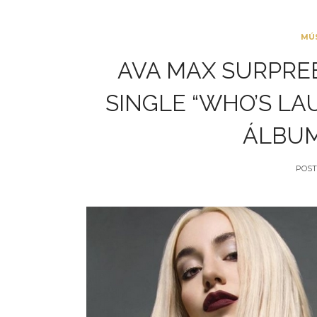
MÚ
AVA MAX SURPRE
SINGLE “WHO’S L
ÁLBUM
POST