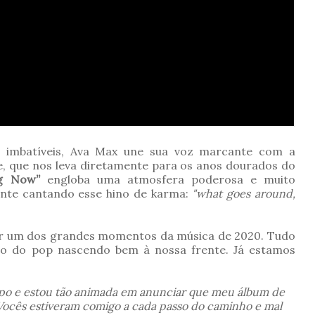
s imbatíveis, Ava Max une sua voz marcante com a
, que nos leva diretamente para os anos dourados do
ng Now”
engloba uma atmosfera poderosa e muito
ente cantando esse hino de karma:
"what goes around,
r um dos grandes momentos da música de 2020. Tudo
o do pop nascendo bem à nossa frente. Já estamos
mpo e estou tão animada em anunciar que meu álbum de
 Vocês estiveram comigo a cada passo do caminho e mal