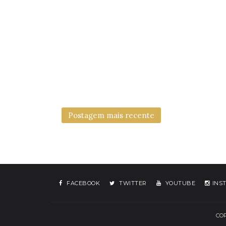
Postagem mais recente
FACEBOOK
TWITTER
YOUTUBE
INS
COP