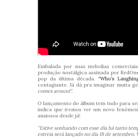
Embalada por suas melodias comerciai
produção nostálgica assinada por RedOne
pop da última década.
“Who’s Laughi
contagiante. Já dá pra imaginar muita g
comes around".
O lançamento do álbum tem tudo para se
indica que iremos ver um novo fenômen
ansiosos desde já!
"Estive sonhando com esse dia há tanto te
estreia será lançado no dia 18 de setembro.