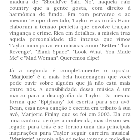
madura de "Should've Said No", naquela raíz
country que a gente gosta, com direito à
harmônica de fundo. Em tom perverso e ao
mesmo tempo divertido, Taylor e as irmãs Haim
elaboram a tensão perfeita que envolve traição,
vingança e crime. Rica em detalhes, a música traz
aquela personalidade tão intensa que vimos
Taylor incorporar em músicas como "Better Than
Revenge", "Blank Space", "Look What You Made
Me" e "Mad Woman". Queremos clipe!
Já a segunda é completamente o oposto.
"Marjorie"
é a mais bela homenagem que você
pode ouvir sobre alguém que já não está mais
entre nós. A sensibilidade dessa música é um
marco para a discografia da Taylor. Da mesma
forma que "Epiphany" foi escrita para seu avô,
Dean, essa nova canção é escrita em tributo à sua
avó, Marjorie Finlay, que se foi em 2003. Ela era
uma cantora de ópera conhecida, mas deixou seu
legado para trás e se tornou uma das principais
inspirações para Taylor seguir carreira musical.
"Marjorie"
arrepia não só pelos versos e melodias