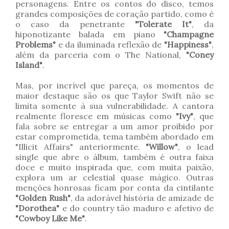
personagens. Entre os contos do disco, temos
grandes composições de coração partido, como é
o caso da penetrante
"Tolerate It"
, da
hiponotizante balada em piano
"Champagne
Problems"
e da iluminada reflexão de
"Happiness"
,
além da parceria com o The National,
"Coney
Island"
.
Mas, por incrível que pareça, os momentos de
maior destaque são os que Taylor Swift não se
limita somente à sua vulnerabilidade. A cantora
realmente floresce em músicas como
"Ivy"
, que
fala sobre se entregar a um amor proibido por
estar comprometida, tema também abordado em
"Illicit Affairs" anteriormente.
"Willow"
, o lead
single que abre o álbum, também é outra faixa
doce e muito inspirada que, com muita paixão,
explora um ar celestial quase mágico. Outras
menções honrosas ficam por conta da cintilante
"Golden Rush"
, da adorável história de amizade de
"Dorothea"
e do country tão maduro e afetivo de
"Cowboy Like Me"
.