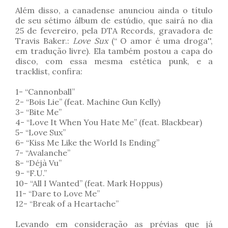
Além disso, a canadense anunciou ainda o título
de seu sétimo álbum de estúdio, que sairá no dia
25 de fevereiro, pela DTA Records, gravadora de
Travis Baker.:
Love Sux
(“ O amor é uma droga'',
em tradução livre). Ela também postou a capa do
disco, com essa mesma estética punk, e a
tracklist, confira:
1- “Cannonball”
2- “Bois Lie” (feat. Machine Gun Kelly)
3- “Bite Me”
4- “Love It When You Hate Me” (feat. Blackbear)
5- “Love Sux”
6- “Kiss Me Like the World Is Ending”
7- “Avalanche”
8- “Déjà Vu”
9- “F.U.”
10- “All I Wanted” (feat. Mark Hoppus)
11- “Dare to Love Me”
12- “Break of a Heartache”
Levando em consideração as prévias que já