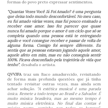
formas do povo preto expressar sentimentos.
"Quantas Vezes Você Já Foi Amado? é uma pergunta
que deixa todo mundo desconfortável. No meu caso,
eu fui amado várias vezes, mas fui pouco ensinado a
receber esse amor. Isso fez parecer que quase
nunca fui amado porque o amor é um ciclo que só se
completa quando uma pessoa está te entregando
aquilo e você consegue receber e passar de volta de
alguma forma. Comigo foi sempre diferente. Eu
sentia que as pessoas estavam jogando aquele amor,
aquele afeto em mim, mas eu não conseguia sentir
100%. Ficava desconfiado pela trajetória de vida que
tenho”
, desabafa o artista.
QVVJFA
traz um Baco amadurecido, revisitando
de forma mais profunda questões que já tinha
tentado revisitar outras vezes, mas ainda sem
achar solução.
“A estética musical é uma parada
única. Remete a todo tempo ao Brasil e a Salvador. É
muito música brasileira, mas ao mesmo tempo é
muito música eletrônica. No final das contas é