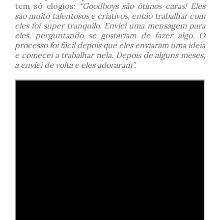
tem só elogios:
“Goodboys são ótimos caras! Eles
são muito talentosos e criativos, então trabalhar com
eles foi super tranquilo. Enviei uma mensagem para
eles, perguntando se gostariam de fazer algo. O
processo foi fácil depois que eles enviaram uma ideia
e comecei a trabalhar nela. Depois de alguns meses,
a enviei de volta e eles adoraram”.