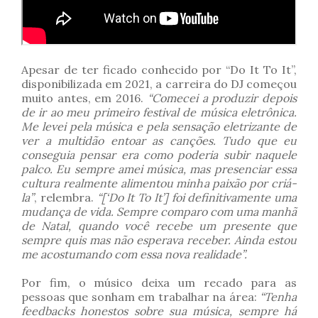
Apesar de ter ficado conhecido por “Do It To It”,
disponibilizada em 2021, a carreira do DJ começou
muito antes, em 2016.
“Comecei a produzir depois
de ir ao meu primeiro festival de música eletrônica.
Me levei pela música e pela sensação eletrizante de
ver a multidão entoar as canções. Tudo que eu
conseguia pensar era como poderia subir naquele
palco. Eu sempre amei música, mas presenciar essa
cultura realmente alimentou minha paixão por criá-
la”
, relembra.
“[‘Do It To It’] foi definitivamente uma
mudança de vida. Sempre comparo com uma manhã
de Natal, quando você recebe um presente que
sempre quis mas não esperava receber. Ainda estou
me acostumando com essa nova realidade”.
Por fim, o músico deixa um recado para as
pessoas que sonham em trabalhar na área:
“Tenha
feedbacks honestos sobre sua música, sempre há