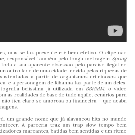
les, mas se faz presente e é bem efetivo. O clipe não
ine, responsável também pelo longa metragem
Spring
 toda a sua aparente obsessão pelo paraíso ilegal no
 um outro lado de uma cidade movida pelas riquezas de
e sustentadas a partir de organismos criminosos que
a, e a personagem de Rihanna faz parte de um deles,
ografia belíssima já utilizada em
BBHMM
, o vídeo
om as realidades de base de tudo aquilo, cenários para
 não fica claro se amorosa ou financeira – que acaba
onagens.
rd, um grande nome que já alavancou hits no mundo
ontecer. A parceria traz um trap slow-tempo bem
etizadores marcantes, batidas bem sentidas e um ritmo