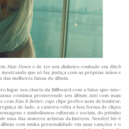
 em
Man Down
e de ter seu dinheiro roubado em
Bitch
ua mostrando que só faz justiça com as próprias mãos e
a das melhores faixas do álbum.
 lugar nos charts da Billboard com a faixa-que-não-
ihanna continua promovendo seu álbum
Anti
com mais
nte com
Kiss It Better
, cujo clipe prefiro nem de lembrar,
eguiça de lado, a cantora volta a boa forma de clipes
sagens e simbolismos culturais e sociais, do jeitinho
 de uma das maiores artistas da história.
Needed Me
é
 álbum com muita personalidade em suas canções e o