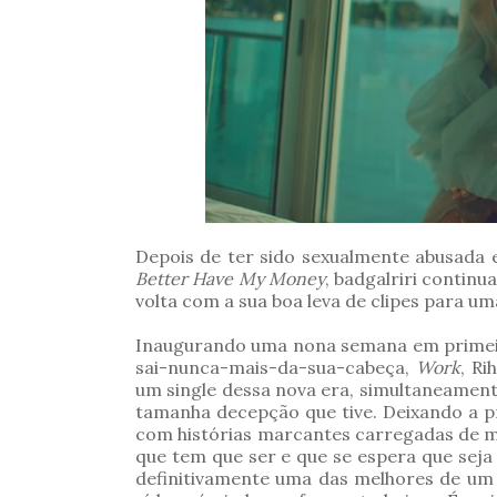
Depois de ter sido sexualmente abusada
Better Have My Money
, badgalriri contin
volta com a sua boa leva de clipes para um
Inaugurando uma nona semana em primeiro
sai-nunca-mais-da-sua-cabeça,
Work
, R
um single dessa nova era, simultaneame
tamanha decepção que tive. Deixando a pr
com histórias marcantes carregadas de men
que tem que ser e que se espera que seja
definitivamente uma das melhores de um