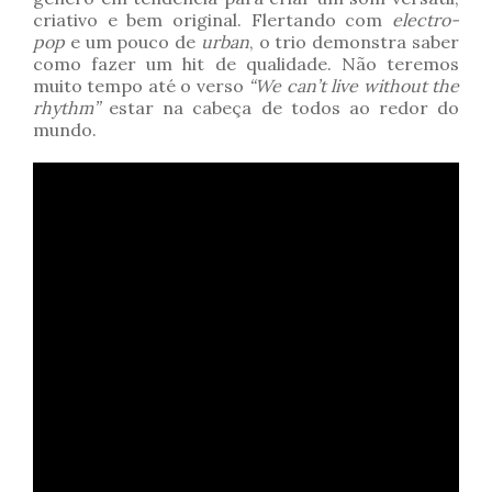
criativo e bem original. Flertando com
electro-
pop
e um pouco de
urban
, o trio demonstra saber
como fazer um hit de qualidade. Não teremos
muito tempo até o verso
“We can’t live without the
rhythm”
estar na cabeça de todos ao redor do
mundo.