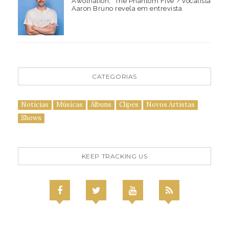
Awolnation, "The Phantom Five"? Vocalista
Aaron Bruno revela em entrevista
CATEGORIAS
Notícias
Músicas
Álbuns
Clipes
Novos Artistas
Shows
KEEP TRACKING US