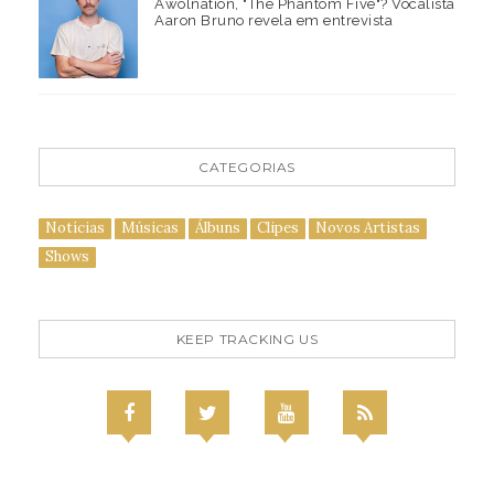
Awolnation, "The Phantom Five"? Vocalista
Aaron Bruno revela em entrevista
CATEGORIAS
Notícias
Músicas
Álbuns
Clipes
Novos Artistas
Shows
KEEP TRACKING US