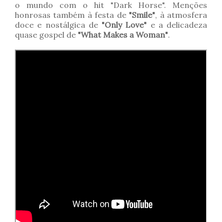
o mundo com o hit "Dark Horse". Menções
honrosas também à festa de
"Smile"
, à atmosfera
doce e nostálgica de
"Only Love"
e a delicadeza
quase gospel de
"What Makes a Woman"
.