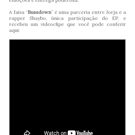
emoções e entrega poderosa.
A faixa “
Bussdown
” é uma parceria entre Jorja e a
rapper Shaybo, única participação do EP, e
recebeu um videoclipe que você pode conferir
aqui: