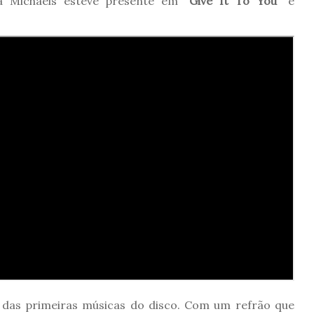
ia Michaels esteve presente em “
Give It To You
” e
a das primeiras músicas do disco. Com um refrão que