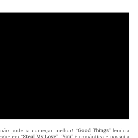
 não poderia começar melhor! “
Good Things
” lembra
segue em “
Steal My Love
”. “
You
” é romântica e possui a