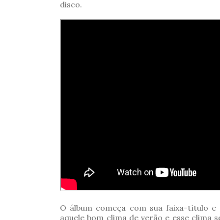
disco.
O álbum começa com sua faixa-título e
aquele bom clima de verão e esse clima 