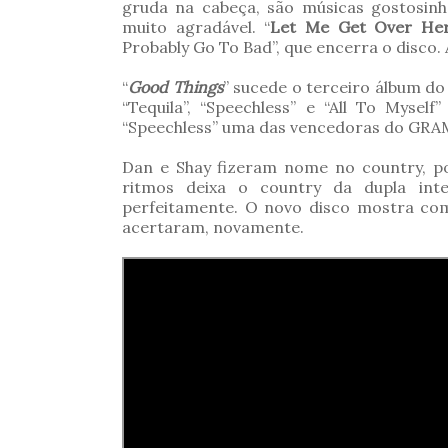
gruda na cabeça, são músicas gostosin
muito agradável. “
Let Me Get Over He
Probably Go To Bad”, que encerra o disco. 
“
Good Things
” sucede o terceiro álbum do 
“Tequila”, “Speechless” e “All To Mysel
“Speechless” uma das vencedoras do GR
Dan e Shay fizeram nome no country, p
ritmos deixa o country da dupla in
perfeitamente. O novo disco mostra com
acertaram, novamente.