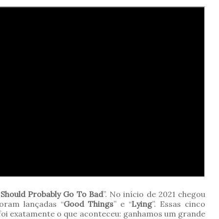
 Should Probably Go To Bad
”. No início de 2021 chegou
oram lançadas “
Good Things
” e “
Lying
”. Essas cinco
 foi exatamente o que aconteceu: ganhamos um grande