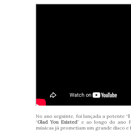
No ano seguinte, foi lançada a potente “
I
“
Glad You Existed
” e ao longo do ano f
músicas já prometiam um grande disco e