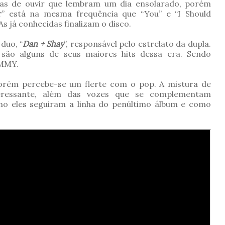
has de ouvir que lembram um dia ensolarado, porém
r
” está na mesma frequência que “You” e “I Should
As já conhecidas finalizam o disco.
duo, “
Dan + Shay
”, responsável pelo estrelato da dupla.
f” são alguns de seus maiores hits dessa era. Sendo
AMMY.
orém percebe-se um flerte com o pop. A mistura de
teressante, além das vozes que se complementam
o eles seguiram a linha do penúltimo álbum e como