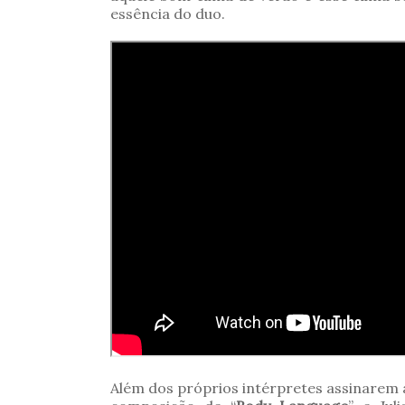
essência do duo.
Além dos próprios intérpretes assinarem