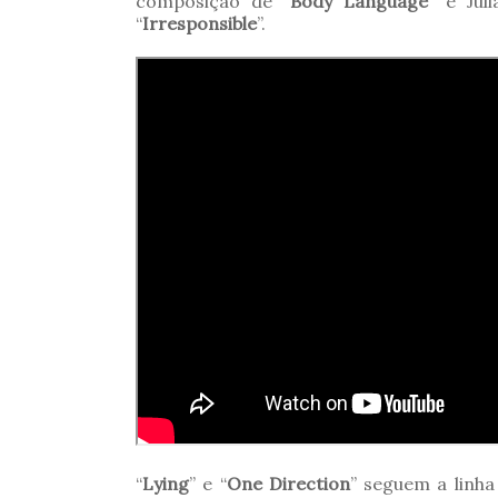
composição de “
Body Language
” e Jul
“
Irresponsible
”.
“
Lying
” e “
One Direction
” seguem a linh