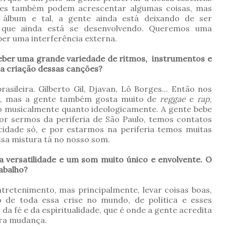
es também podem acrescentar algumas coisas, mas
álbum e tal, a gente ainda está deixando de ser
 que ainda está se desenvolvendo. Queremos uma
er uma interferência externa.
eber uma grande variedade de ritmos, instrumentos e
 a criação dessas canções?
sileira. Gilberto Gil, Djavan, Lô Borges... Então nos
ra, mas a gente também gosta muito de
reggae
e
rap
,
o musicalmente quanto ideologicamente. A gente bebe
or sermos da periferia de São Paulo, temos contatos
dade só, e por estarmos na periferia temos muitas
ssa mistura tá no nosso som.
a versatilidade e um som muito único e envolvente. O
abalho?
tretenimento, mas principalmente, levar coisas boas,
o de toda essa crise no mundo, de política e esses
da fé e da espiritualidade, que é onde a gente acredita
ira mudança.