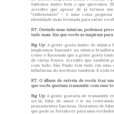
Sabemos muito bem o que queremos. El
acredito que apesar de já termos um 
"embrionário" - é uma coisa pequena
identidade mais formada para então receb
KT: Ouvindo suas músicas, podemos perc
tudo mais. Em que vocês se inspiram para
Big Up:
A gente gosta muito de música bra
inspiramos bastante na música brasilei
como o Racionais que a gente gosta tant
de várias fontes. Acredito que também p
com tudo. São Paulo tem tudo em uma ci
influências do nordeste também. E toda e
KT: O álbum de estreia de vocês traz um
que vocês queriam transmitir com esse tr
Big Up:
A gente gostaria de transmitir en
sei lá, falar de amor e ir na contramã
pensamentos fascistas. Gostamos de falar 
que pode se fortalecer para uma verdade