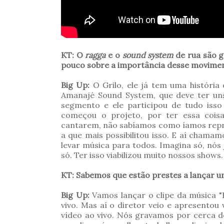
KT: O
ragga
e o
sound system
de rua são g
pouco sobre a importância desse moviment
Big Up:
O Grilo, ele já tem uma históri
Amanajé Sound System, que deve ter uns
segmento e ele participou de tudo is
começou o projeto, por ter essa cois
cantarem, não sabíamos como íamos repr
a que mais possibilitou isso. E aí chama
levar música para todos. Imagina só, nó
só. Ter isso viabilizou muito nossos shows.
KT: Sabemos que estão prestes a lançar u
Big Up:
Vamos lançar o clipe da música "
vivo. Mas aí o diretor veio e apresentou 
vídeo ao vivo. Nós gravamos por cerca de