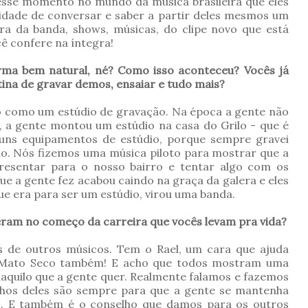
 esse momento no mundo da música brasileira que eles
nidade de conversar e saber a partir deles mesmos um
ra da banda, shows, músicas, do clipe novo que está
cê confere na íntegra!
ma bem natural, né? Como isso aconteceu? Vocês já
na de gravar demos, ensaiar e tudo mais?
ro como um estúdio de gravação. Na época a gente não
, a gente montou um estúdio na casa do Grilo - que é
a uns equipamentos de estúdio, porque sempre gravei
ilo. Nós fizemos uma música piloto para mostrar que a
resentar para o nosso bairro e tentar algo com os
ue a gente fez acabou caindo na graça da galera e eles
ue era para ser um estúdio, virou uma banda.
eram no começo da carreira que vocês levam pra vida?
 de outros músicos. Tem o Rael, um cara que ajuda
o Mato Seco também! E acho que todos mostram uma
quilo que a gente quer. Realmente falamos e fazemos
elhos deles são sempre para que a gente se mantenha
o. E também é o conselho que damos para os outros