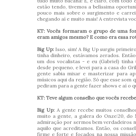
tudo muito bacana! E, é claro, com todo
estão tendo, tivemos a belíssima oportu
pouco mais sobre o surgimento e carrei
chegando aí e muito mais! A entrevista vo
KT: Vocês formaram o grupo de uma for
eram amigos mesmo? E como era essa roti
Big Up:
Isso, sim! A Big Up surgiu primei
tinha dinheiro, estávamos zerados. Então
um dos vocalistas - e eu (Gabriel) tinh
desde pequeno, e levei para a casa do Gr
gente sabia mixar e masterizar para ap
músicos aqui da região. Só que esse som q
pediram para a gente fazer shows e aí o q
KT: Teve algum conselho que vocês receb
Big Up:
A gente recebe muitos conselhos
muito a gente, a galera do Onze:20, d
admiração por sermos bem verdadeiros na
aquilo que acreditamos. Então, os cons
firme e forte e focados na nossa missã