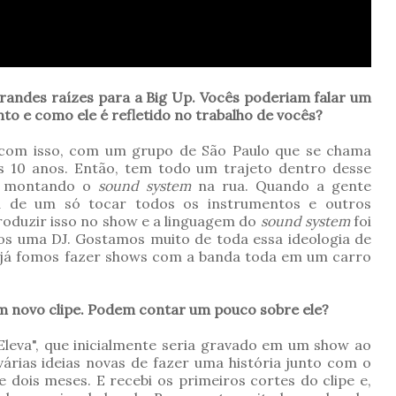
randes raízes para a Big Up. Vocês poderiam falar um
o e como ele é refletido no trabalho de vocês?
a com isso, com um grupo de São Paulo que se chama
 10 anos. Então, tem todo um trajeto dentro desse
so montando o
sound system
na rua. Quando a gente
a de um só tocar todos os instrumentos e outros
oduzir isso no show e a linguagem do
sound system
foi
mos uma DJ. Gostamos muito de toda essa ideologia de
s já fomos fazer shows com a banda toda em um carro
m novo clipe. Podem contar um pouco sobre ele?
Eleva", que inicialmente seria gravado em um show ao
várias ideias novas de fazer uma história junto com o
 dois meses. E recebi os primeiros cortes do clipe e,