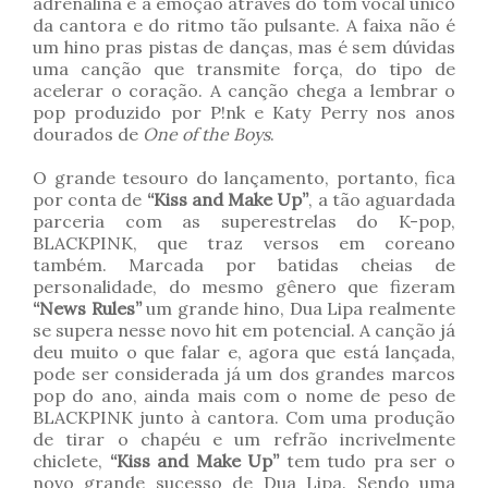
adrenalina e a emoção através do tom vocal único
da cantora e do ritmo tão pulsante. A faixa não é
um hino pras pistas de danças, mas é sem dúvidas
uma canção que transmite força, do tipo de
acelerar o coração. A canção chega a lembrar o
pop produzido por P!nk e Katy Perry nos anos
dourados de
One of the Boys
.
O grande tesouro do lançamento, portanto, fica
por conta de
“Kiss and Make Up”
, a tão aguardada
parceria com as superestrelas do K-pop,
BLACKPINK, que traz versos em coreano
também. Marcada por batidas cheias de
personalidade, do mesmo gênero que fizeram
“News Rules”
um grande hino, Dua Lipa realmente
se supera nesse novo hit em potencial. A canção já
deu muito o que falar e, agora que está lançada,
pode ser considerada já um dos grandes marcos
pop do ano, ainda mais com o nome de peso de
BLACKPINK junto à cantora. Com uma produção
de tirar o chapéu e um refrão incrivelmente
chiclete,
“Kiss and Make Up”
tem tudo pra ser o
novo grande sucesso de Dua Lipa. Sendo uma