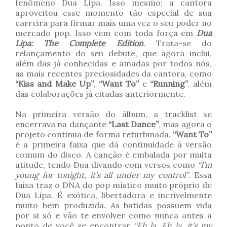
fenômeno Dua Lipa. Isso mesmo: a cantora
aproveitou esse momento tão especial de sua
carreira para firmar mais uma vez o seu poder no
mercado pop. Isso vem com toda força em
Dua
Lipa: The Complete Edition
. Trata-se do
relançamento do seu debute, que agora inclui,
além das já conhecidas e amadas por todos nós,
as mais recentes preciosidades da cantora, como
“Kiss and Make Up”
,
“Want To”
e
“Running”
, além
das colaborações já citadas anteriormente.
Na primeira versão do álbum, a tracklist se
encerrava na dançante
“Last Dance”
, mas agora o
projeto continua de forma returbinada.
“Want To”
é a primeira faixa que dá continuidade à versão
comum do disco. A canção é embalada por muita
atitude, tendo Dua divando com versos como
“I'm
young for tonight, it's all under my control”
. Essa
faixa traz o DNA do pop místico muito próprio de
Dua Lipa. É exótica, libertadora e incrivelmente
muito bem produzida. As batidas possuem vida
por si só e vão te envolver como nunca antes a
ponto de você se encontrar
“Eh la, Eh la, it’s my