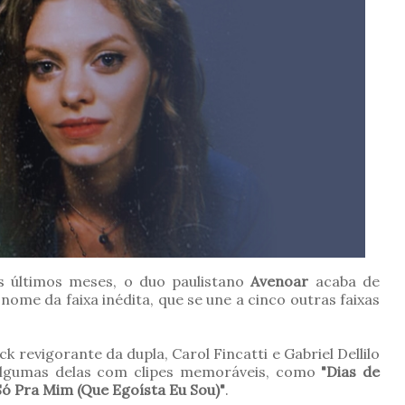
s últimos meses, o duo paulistano
Avenoar
acaba de
 nome da faixa inédita, que se une a cinco outras faixas
evigorante da dupla, Carol Fincatti e Gabriel Dellilo
algumas delas com clipes memoráveis, como
"Dias de
Só Pra Mim (Que Egoísta Eu Sou)"
.