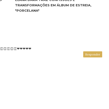
TRANSFORMAÇÕES EM ÁLBUM DE ESTREIA,
"PORCELANA"
!👏👏👏👏👏👏❤❤❤❤❤
Responder