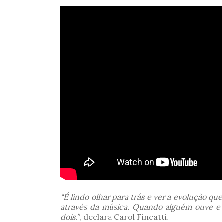
“É lindo olhar para trás e ver a evolução q
através da música. Quando alguém ouve e s
dois.”
, declara Carol Fincatti.