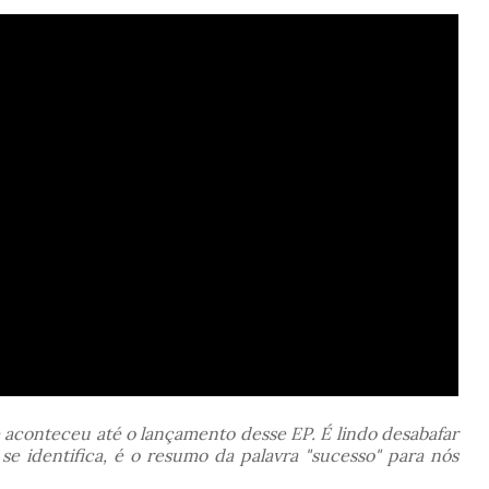
ue aconteceu até o lançamento desse EP. É lindo desabafar
e identifica, é o resumo da palavra "sucesso" para nós