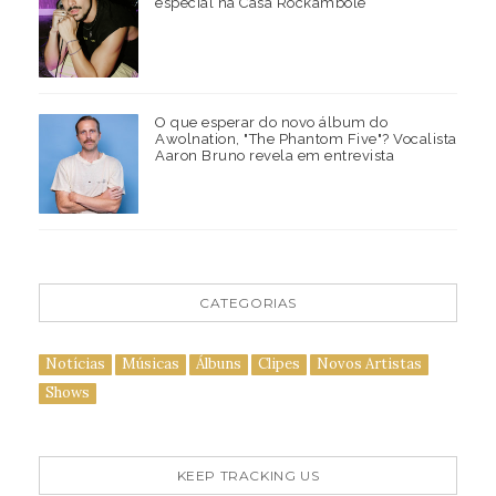
especial na Casa Rockambole
O que esperar do novo álbum do
Awolnation, "The Phantom Five"? Vocalista
Aaron Bruno revela em entrevista
CATEGORIAS
Notícias
Músicas
Álbuns
Clipes
Novos Artistas
Shows
KEEP TRACKING US