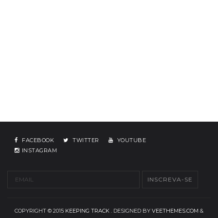
FACEBOOK
TWITTER
YOUTUBE
INSTAGRAM
COPYRIGHT © 2015
KEEPING TRACK
. DESIGNED BY
VEETHEMES.COM
&