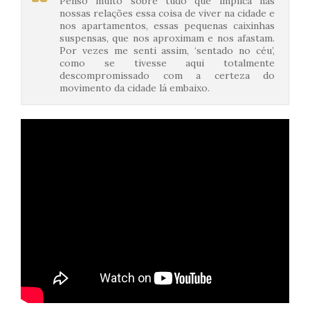
Penso muito sobre tudo que implica nas
nossas relações essa coisa de viver na cidade e
nos apartamentos, essas pequenas caixinhas
suspensas, que nos aproximam e nos afastam.
Por vezes me senti assim, ‘sentado no céu’,
como se tivesse aqui totalmente
descompromissado com a certeza do
movimento da cidade lá embaixo.