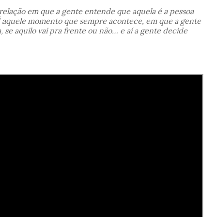
relação em que a gente entende que aquela é a pessoa
É aquele momento que sempre acontece, em que a gente
 se aquilo vai pra frente ou não… e aí a gente decide