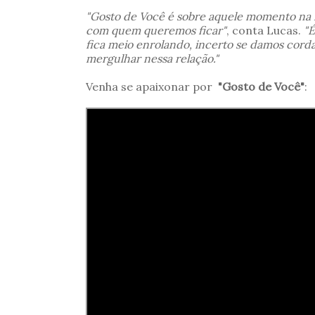
"Gosto de Você é sobre aquele momento na 
com quem queremos ficar"
, conta Lucas.
"
fica meio enrolando, incerto se damos corda,
mergulhar nessa relação."
Venha se apaixonar por
"Gosto de Você"
: